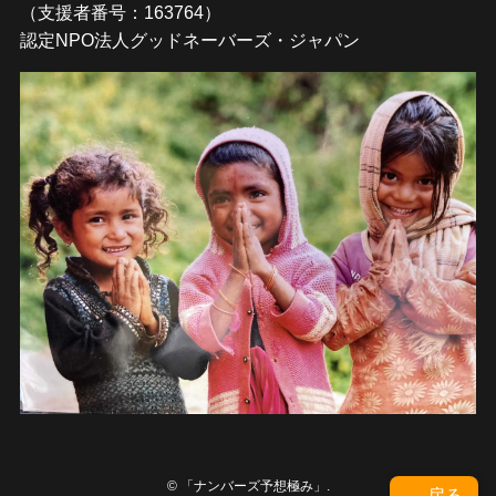
（支援者番号：163764）
認定NPO法人グッドネーバーズ・ジャパン
©
「ナンバーズ予想極み」.
← 戻る