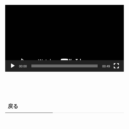
動
画
プ
レ
ー
ヤ
ー
00:00
00:49
戻る