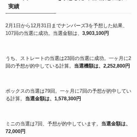
実績
2月1日から12月31日までナンバーズ3を予想した結果、
107回の当選に成功。当選金額は、
3,903,100円
うち、ストレートの当選は23回の当選に成功。一ヶ月に2
回の予想が的中している計算。
当選機額は、2,252,800円
ボックスの当選は79回。一ヶ月に7回の予想が的中してい
る計算。
当選金額は、1,578,300円
ミニの当選は7回、予想が的中しています。
当選金額は、
72,000円