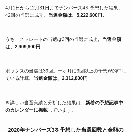
4月1日から12月31日までナンバーズ4を予想した結果、
42回の当選に成功。
当選金額は、5,222,600円。
うち、ストレートの当選は3回の当選に成功。
当選金額
は、2,909,800円
ボックスの当選は39回。一ヶ月に3回以上の予想が的中し
ている計算。
当選金額は、2,312,800円
※詳しい当選実績と分析した結果は、
新着の予想記事中
のカレンダーに掲載
しています。
2020年ナンバーズ3を予想した当選回数と金額の