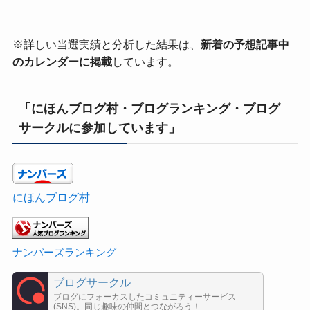
※詳しい当選実績と分析した結果は、
新着の予想記事中
のカレンダーに掲載
しています。
「にほんブログ村・ブログランキング・ブログ
サークルに参加しています」
にほんブログ村
ナンバーズランキング
ブログサークル
ブログにフォーカスしたコミュニティーサービス
(SNS)。同じ趣味の仲間とつながろう！