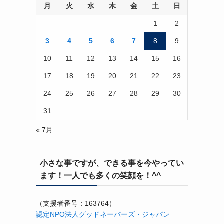
月
火
水
木
金
土
日
1
2
3
4
5
6
7
8
9
10
11
12
13
14
15
16
17
18
19
20
21
22
23
24
25
26
27
28
29
30
31
« 7月
小さな事ですが、できる事を今やってい
ます！一人でも多くの笑顔を！^^
（支援者番号：163764）
認定NPO法人グッドネーバーズ・ジャパン