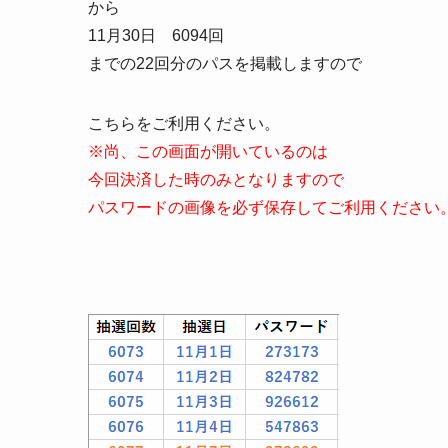
から
11月30日 6094回
までの22回分のパスを掲載しますので
こちらをご利用ください。
※尚、この画面が開いているのは
今回決済した時のみと
なりますので
パスワードの画像を必ず保存してご利用ください