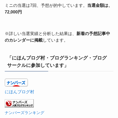
ミニの当選は7回、予想が的中しています。
当選金額は、
72,000円
※詳しい当選実績と分析した結果は、
新着の予想記事中
のカレンダーに掲載
しています。
「にほんブログ村・ブログランキング・ブログ
サークルに参加しています」
にほんブログ村
ナンバーズランキング