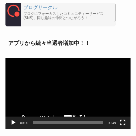
ブログサークル
ブログにフォーカスしたコミュニティーサービス
(SNS)。同じ趣味の仲間とつながろう！
アプリから続々当選者増加中！！
動
画
プ
レ
ー
ヤ
ー
00:00
00:49