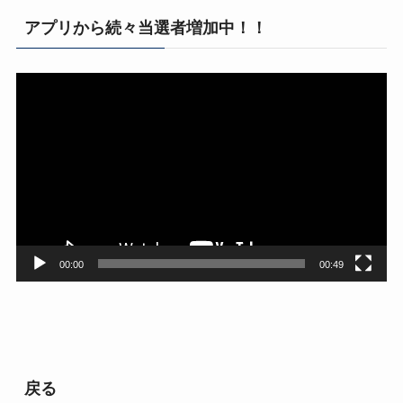
アプリから続々当選者増加中！！
動
画
プ
レ
ー
ヤ
ー
00:00
00:49
戻る