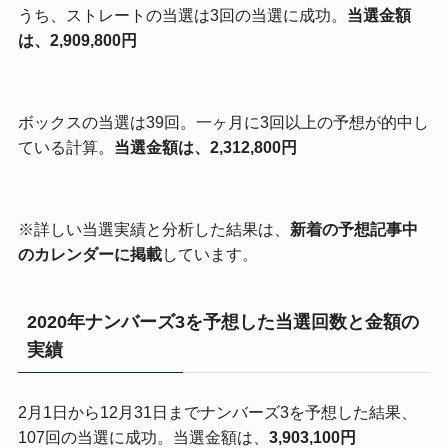
うち、ストレートの当選は3回の当選に成功。
当選金額
は、2,909,800円
ボックスの当選は39回。一ヶ月に3回以上の予想が的中し
ている計算。
当選金額は、2,312,800円
※詳しい当選実績と分析した結果は、
新着の予想記事中
のカレンダーに掲載
しています。
2020年ナンバーズ3を予想した当選回数と金額の
実績
2月1日から12月31日までナンバーズ3を予想した結果、
107回の当選に成功。当選金額は、
3,903,100円