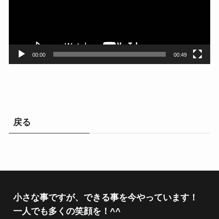
ー
ヤ
ー
00:00
00:49
戻る
小さな事ですが、できる事を今やっています！
一人でも多くの笑顔を！^^