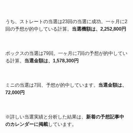
うち、ストレートの当選は23回の当選に成功。一ヶ月に2
回の予想が的中している計算。
当選機額は、2,252,800円
ボックスの当選は79回。一ヶ月に7回の予想が的中してい
る計算。
当選金額は、1,578,300円
ミニの当選は7回、予想が的中しています。
当選金額は、
72,000円
※詳しい当選実績と分析した結果は、
新着の予想記事中
のカレンダーに掲載
しています。