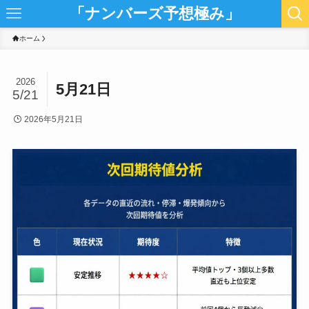
「ナンバーズ予想極み」
ホーム
2026
5月21日
5/21
2026年5月21日