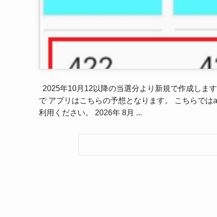
2025年10月12以降の当選分より新規で作成しま
で アプリはこちらの予想となります。 こちらではa
利用ください。 2026年 8月 ...