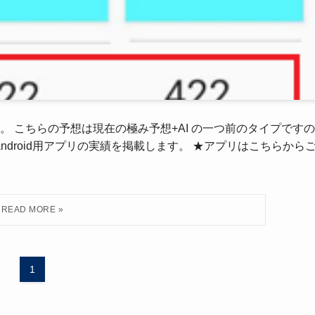
す。 こちらの予想は現在の極み予想+AI の一つ前のタイプですの
ndroid用アプリの実績を掲載します。 ★アプリはこちらから
1