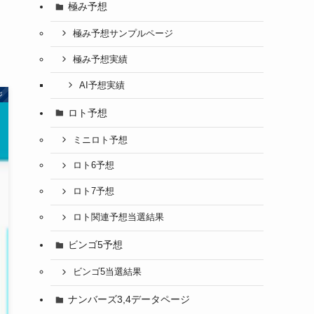
極み予想
極み予想サンプルページ
極み予想実績
AI予想実績
ジ
ロト予想
ミニロト予想
ロト6予想
ロト7予想
ロト関連予想当選結果
ビンゴ5予想
ビンゴ5当選結果
ナンバーズ3,4データページ