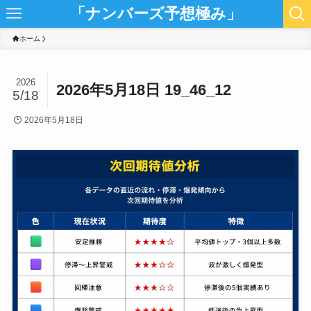
「ナンバーズ予想極み」
ホーム
2026
2026年5月18日 19_46_12
5/18
2026年5月18日