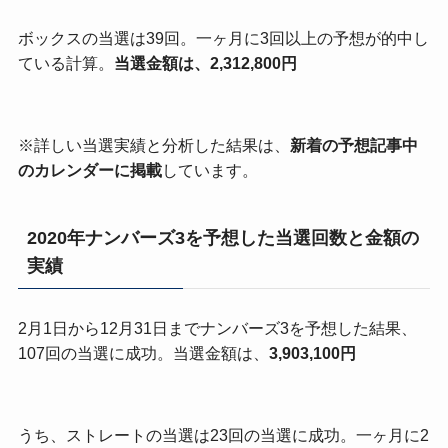
ボックスの当選は39回。一ヶ月に3回以上の予想が的中し
ている計算。
当選金額は、2,312,800円
※詳しい当選実績と分析した結果は、
新着の予想記事中
のカレンダーに掲載
しています。
2020年ナンバーズ3を予想した当選回数と金額の
実績
2月1日から12月31日までナンバーズ3を予想した結果、
107回の当選に成功。当選金額は、
3,903,100円
うち、ストレートの当選は23回の当選に成功。一ヶ月に2