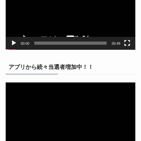
レ
ー
ヤ
ー
00:00
00:49
アプリから続々当選者増加中！！
動
画
プ
レ
ー
ヤ
ー