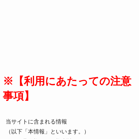
※【利用にあたっての注意
事項】
当サイトに含まれる情報
（以下「本情報」といいます。）