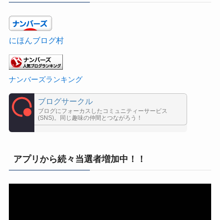
にほんブログ村
ナンバーズランキング
ブログサークル
ブログにフォーカスしたコミュニティーサービス
(SNS)。同じ趣味の仲間とつながろう！
アプリから続々当選者増加中！！
動
画
プ