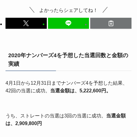
よかったらシェアしてね！
2020年ナンバーズ4を予想した当選回数と金額の
実績
4月1日から12月31日までナンバーズ4を予想した結果、
42回の当選に成功。
当選金額は、5,222,600円。
うち、ストレートの当選は3回の当選に成功。
当選金額
は、2,909,800円