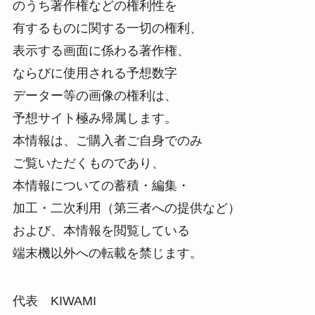
のうち著作権などの権利性を
有するものに関する一切の権利、
表示する画面に係わる著作権、
ならびに使用される予想数字
データー等の画像の権利は、
予想サイト極み帰属します。
本情報は、ご購入者ご自身でのみ
ご覧いただくものであり、
本情報についての蓄積・編集・
加工・二次利用（第三者への提供など）
および、本情報を閲覧している
端末機以外への転載を禁じます。
代表 KIWAMI