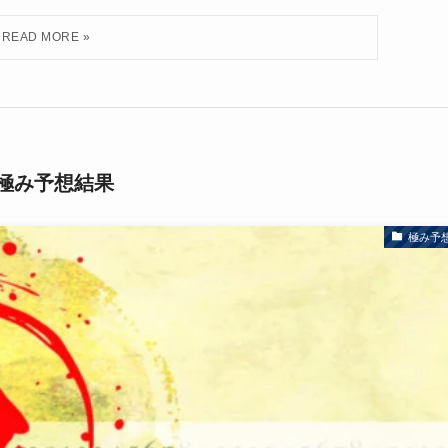
ーズ極み予想結果
極み予