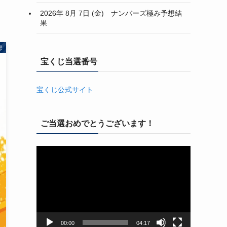
2026年 8月 7日 (金) ナンバーズ極み予想結
果
想
宝くじ当選番号
宝くじ公式サイト
ご当選おめでとうございます！
動
画
プ
レ
ー
ヤ
ー
00:00
04:17