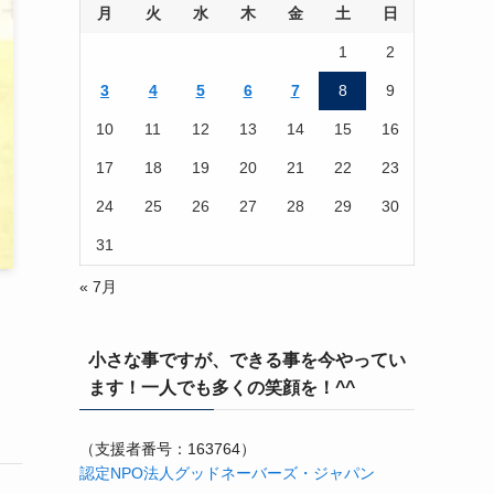
月
火
水
木
金
土
日
1
2
3
4
5
6
7
8
9
10
11
12
13
14
15
16
17
18
19
20
21
22
23
24
25
26
27
28
29
30
31
« 7月
小さな事ですが、できる事を今やってい
ます！一人でも多くの笑顔を！^^
（支援者番号：163764）
認定NPO法人グッドネーバーズ・ジャパン