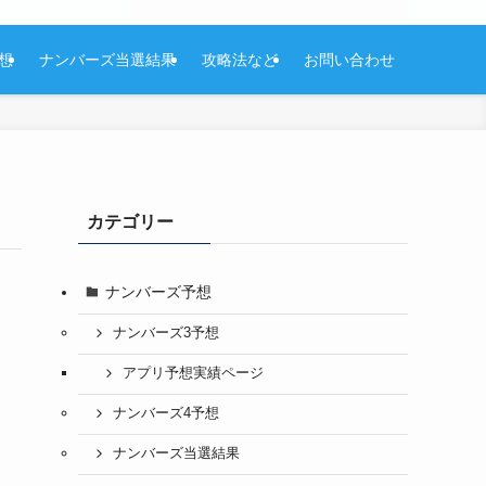
想
ナンバーズ当選結果
攻略法など
お問い合わせ
カテゴリー
ナンバーズ予想
ナンバーズ3予想
アプリ予想実績ページ
ナンバーズ4予想
ナンバーズ当選結果