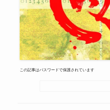
この記事はパスワードで保護されています