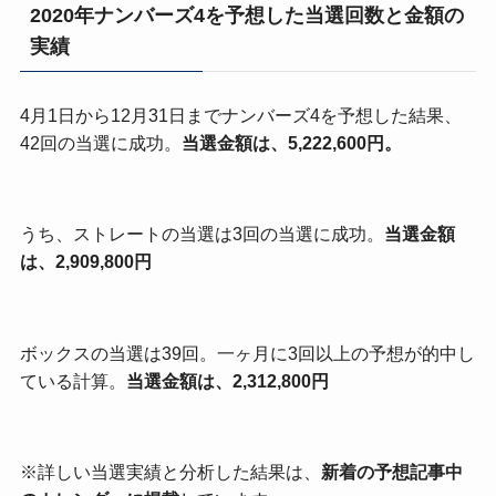
2020年ナンバーズ4を予想した当選回数と金額の
実績
4月1日から12月31日までナンバーズ4を予想した結果、
42回の当選に成功。
当選金額は、5,222,600円。
うち、ストレートの当選は3回の当選に成功。
当選金額
は、2,909,800円
ボックスの当選は39回。一ヶ月に3回以上の予想が的中し
ている計算。
当選金額は、2,312,800円
※詳しい当選実績と分析した結果は、
新着の予想記事中