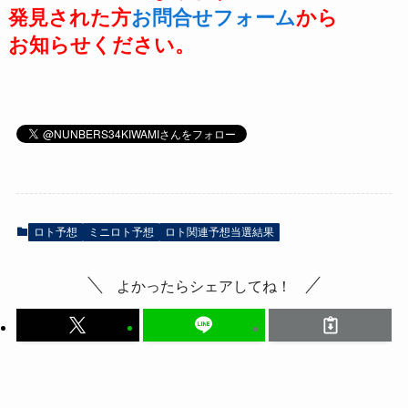
発見された方
お問合せフォーム
から
お知らせください。
ロト予想
ミニロト予想
ロト関連予想当選結果
よかったらシェアしてね！