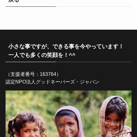
小さな事ですが、できる事を今やっています！
一人でも多くの笑顔を！^^
（支援者番号：163764）
認定NPO法人グッドネーバーズ・ジャパン