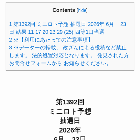
Contents
[
hide
]
1
第1392回 ミニロト予想 抽選日 2026年 6月 23
日 結果 11 17 20 23 29 (25) 四等1口当選
2
※【利用にあたっての注意事項】
3
※データーの転載、 改ざんによる投稿など禁止
します。 法的処置対応となります。 発見された方
お問合せフォームから お知らせください。
第1392回
ミニロト予想
抽選日
2026年
6月 23日