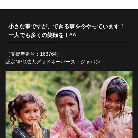
小さな事ですが、できる事を今やっています！
一人でも多くの笑顔を！^^
（支援者番号：163764）
認定NPO法人グッドネーバーズ・ジャパン