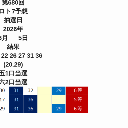
第680回
ロト7予想
抽選日
2026年
6月 5日
結果
 22 26 27 31 36
(20.29)
五1口当選
六2口当選