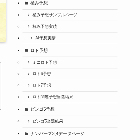
極み予想
極み予想サンプルページ
極み予想実績
AI予想実績
ロト予想
ミニロト予想
ロト6予想
ロト7予想
ロト関連予想当選結果
ビンゴ5予想
ビンゴ5当選結果
ナンバーズ3,4データページ