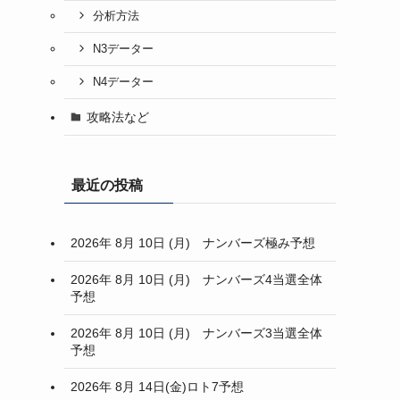
分析方法
N3データー
N4データー
攻略法など
最近の投稿
2026年 8月 10日 (月) ナンバーズ極み予想
2026年 8月 10日 (月) ナンバーズ4当選全体
予想
2026年 8月 10日 (月) ナンバーズ3当選全体
予想
2026年 8月 14日(金)ロト7予想