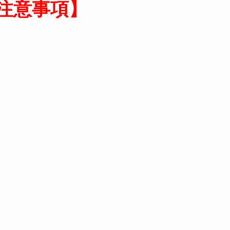
注意事項】