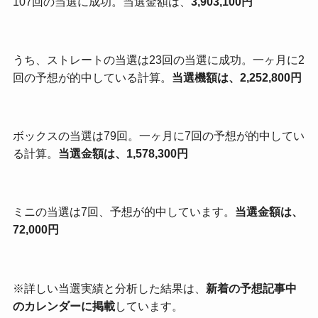
107回の当選に成功。当選金額は、
3,903,100円
うち、ストレートの当選は23回の当選に成功。一ヶ月に2
回の予想が的中している計算。
当選機額は、2,252,800円
ボックスの当選は79回。一ヶ月に7回の予想が的中してい
る計算。
当選金額は、1,578,300円
ミニの当選は7回、予想が的中しています。
当選金額は、
72,000円
※詳しい当選実績と分析した結果は、
新着の予想記事中
のカレンダーに掲載
しています。