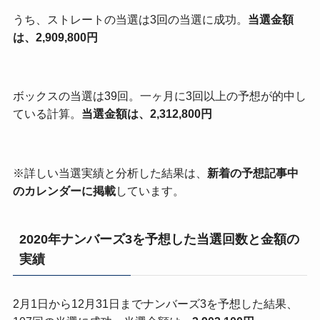
うち、ストレートの当選は3回の当選に成功。
当選金額
は、2,909,800円
ボックスの当選は39回。一ヶ月に3回以上の予想が的中し
ている計算。
当選金額は、2,312,800円
※詳しい当選実績と分析した結果は、
新着の予想記事中
のカレンダーに掲載
しています。
2020年ナンバーズ3を予想した当選回数と金額の
実績
2月1日から12月31日までナンバーズ3を予想した結果、