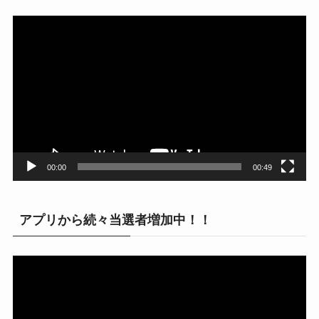
動
画
プ
レ
ー
ヤ
ー
00:00
00:49
アプリから続々当選者増加中！！
動
画
プ
レ