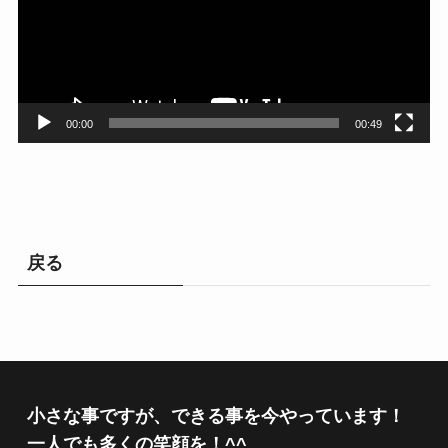
ー
ヤ
ー
00:00
00:49
戻る
小さな事ですが、できる事を今やっています！
一人でも多くの笑顔を！^^