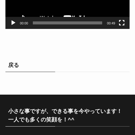
ヤ
ー
00:00
00:49
戻る
小さな事ですが、できる事を今やっています！
一人でも多くの笑顔を！^^