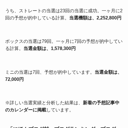
うち、ストレートの当選は23回の当選に成功。一ヶ月に2
回の予想が的中している計算。
当選機額は、2,252,800円
ボックスの当選は79回。一ヶ月に7回の予想が的中してい
る計算。
当選金額は、1,578,300円
ミニの当選は7回、予想が的中しています。
当選金額は、
72,000円
※詳しい当選実績と分析した結果は、
新着の予想記事中
のカレンダーに掲載
しています。