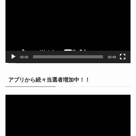
画
プ
レ
ー
ヤ
ー
00:00
00:49
アプリから続々当選者増加中！！
動
画
プ
レ
ー