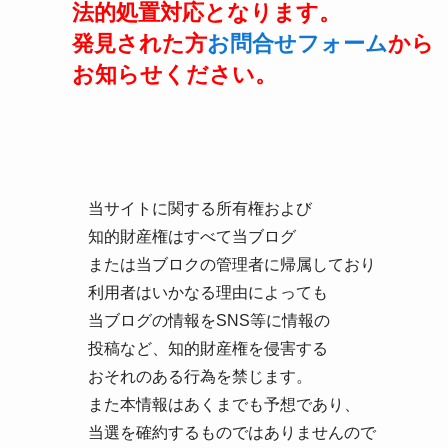
法的処置対応となります。
発見された方
お問合せフォーム
から
お知らせください。
当サイトに関する所有権および
知的財産権はすべて当ブログ
または当ブロクの管理者に帰属しており
利用者はいかなる理由によっても
当ブログの情報をSNS等に情報の
投稿など、知的財産権を侵害する
おそれのある行為を禁じます。
また本情報はあくまでも予想であり、
当選を確約するものではありませんので