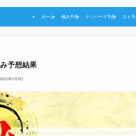
ト。 | 「ナンバーズ予想極み」
ホーム
極み予想
ナンバーズ予想
ロト予
極み予想結果
2022年3月9日