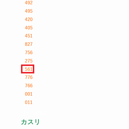
N4=5692
カスリ