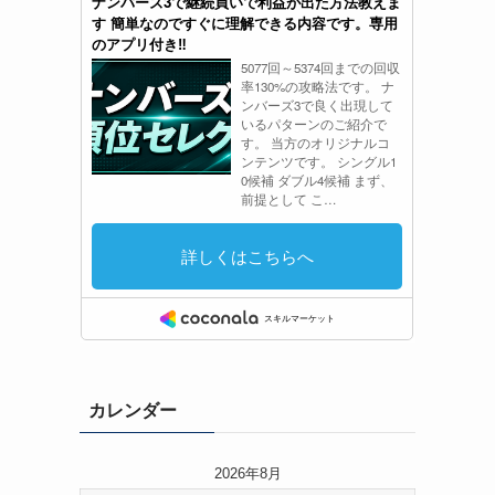
カレンダー
2026年8月