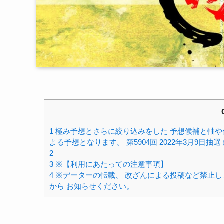
1
極み予想とさらに絞り込みをした 予想候補と軸や
よる予想となります。 第5904回 2022年3月9日抽選 結果
2
3
※【利用にあたっての注意事項】
4
※データーの転載、 改ざんによる投稿など禁止し
から お知らせください。