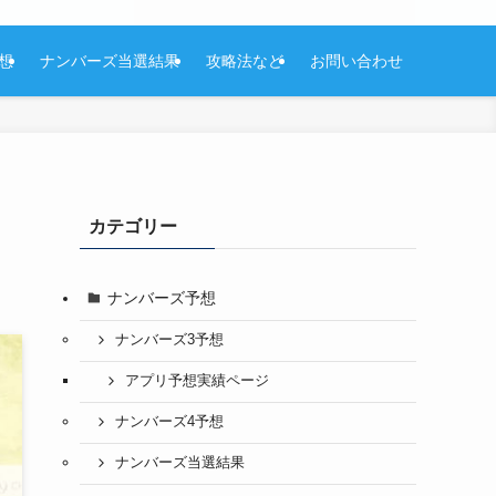
想
ナンバーズ当選結果
攻略法など
お問い合わせ
カテゴリー
ナンバーズ予想
ナンバーズ3予想
アプリ予想実績ページ
ナンバーズ4予想
ナンバーズ当選結果