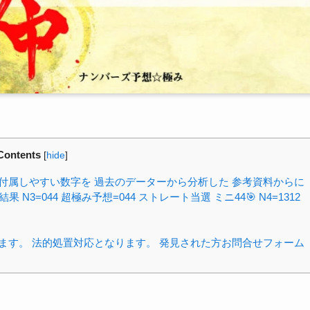
Contents
[
hide
]
付属しやすい数字を 過去のデーターから分析した 参考資料からに
 N3=044 超極み予想=044 ストレート当選 ミニ44🎯 N4=1312
ます。 法的処置対応となります。 発見された方お問合せフォーム