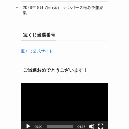
2026年 8月 7日 (金) ナンバーズ極み予想結
果
宝くじ当選番号
宝くじ公式サイト
ご当選おめでとうございます！
動
画
プ
レ
ー
ヤ
ー
00:00
04:17