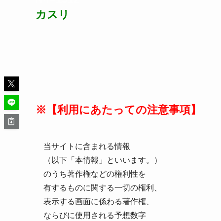
カスリ
※【利用にあたっての注意事項】
当サイトに含まれる情報
（以下「本情報」といいます。）
のうち著作権などの権利性を
有するものに関する一切の権利、
表示する画面に係わる著作権、
ならびに使用される予想数字