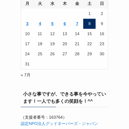
月
火
水
木
金
土
日
1
2
3
4
5
6
7
8
9
10
11
12
13
14
15
16
17
18
19
20
21
22
23
24
25
26
27
28
29
30
31
« 7月
小さな事ですが、できる事を今やってい
ます！一人でも多くの笑顔を！^^
（支援者番号：163764）
認定NPO法人グッドネーバーズ・ジャパン