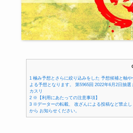
1
極み予想とさらに絞り込みをした 予想候補と軸や
よる予想となります。 第5965回 2022年6月2日抽選 結果
カスリ
2
※【利用にあたっての注意事項】
3
※データーの転載、 改ざんによる投稿など禁止し
から お知らせください。