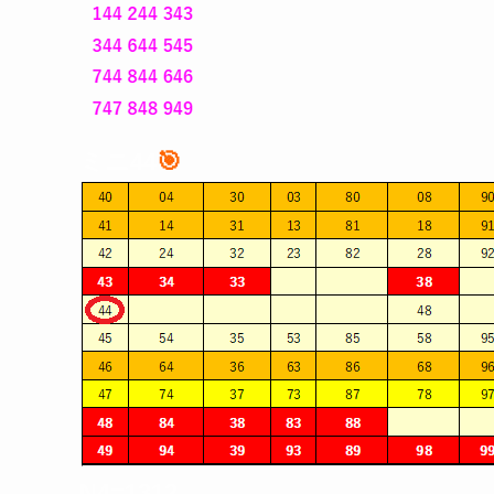
ミニ44
🎯
N4=1312