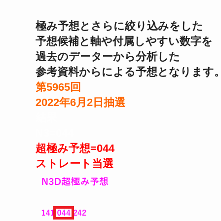
極み予想とさらに絞り込みをした
予想候補と軸や付属しやすい数字を
過去のデーターから分析した
参考資料からによる予想となります
第5965回
2022年6
月2日抽選
結果
N3=044
超極み予想=044
ストレート当選