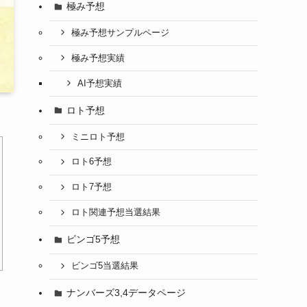
極み予想
極み予想サンプルページ
極み予想実績
AI予想実績
ロト予想
ミニロト予想
ロト6予想
ロト7予想
ロト関連予想当選結果
ビンゴ5予想
ビンゴ5当選結果
ナンバーズ3,4データページ