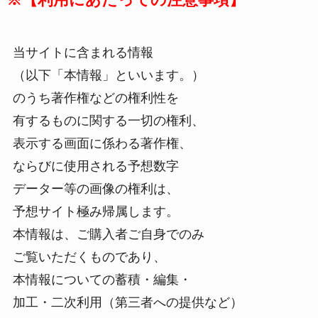
※【利用にあたっての注意事項】
当サイトに含まれる情報
（以下「本情報」といいます。）
のうち著作権などの権利性を
有するものに関する一切の権利、
表示する画面に係わる著作権、
ならびに使用される予想数字
データー等の画像の権利は、
予想サイト極み帰属します。
本情報は、ご購入者ご自身でのみ
ご覧いただくものであり、
本情報についての蓄積・編集・
加工・二次利用（第三者への提供など）