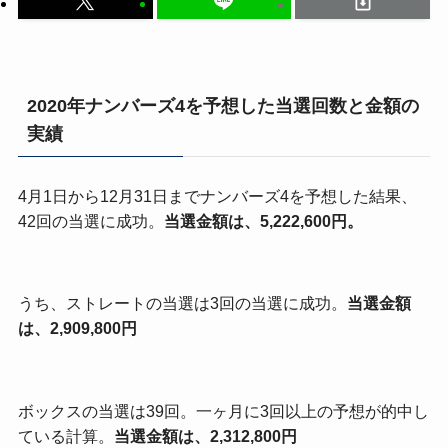
2020年ナンバーズ4を予想した当選回数と金額の
実績
4月1日から12月31日までナンバーズ4を予想した結果、
42回の当選に成功。
当選金額は、5,222,600円。
うち、ストレートの当選は3回の当選に成功。
当選金額
は、2,909,800円
ボックスの当選は39回。一ヶ月に3回以上の予想が的中し
ている計算。
当選金額は、2,312,800円