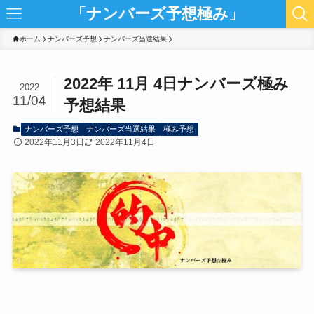
「ナンバーズ予想極み」
ホーム
ナンバーズ予想
ナンバーズ当選結果
2022年 11月 4日ナンバーズ極み
2022
11/04
予想結果
ナンバーズ予想
ナンバーズ当選結果
極み予想
2022年11月3日
2022年11月4日