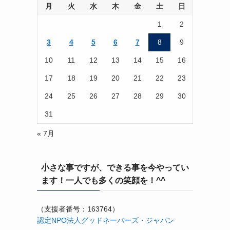
月
火
水
木
金
土
日
1
2
3
4
5
6
7
8
9
10
11
12
13
14
15
16
17
18
19
20
21
22
23
24
25
26
27
28
29
30
31
« 7月
小さな事ですが、できる事を今やってい
ます！一人でも多くの笑顔を！^^
（支援者番号：163764）
認定NPO法人グッドネーバーズ・ジャパン