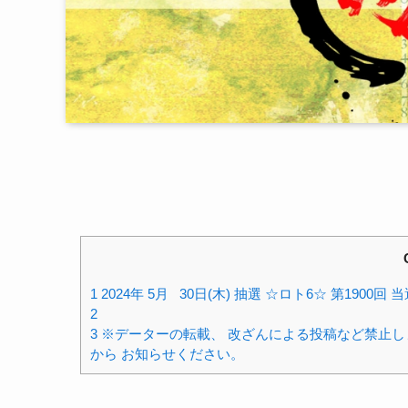
1
2024年 5月 30日(木) 抽選 ☆ロト6☆ 第1900回 当選予想
2
3
※データーの転載、 改ざんによる投稿など禁止し
から お知らせください。