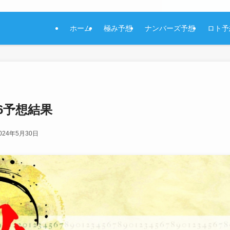
ト。 | 「ナンバーズ予想極み」
ホーム
極み予想
ナンバーズ予想
ロト予
ロト6予想結果
024年5月30日