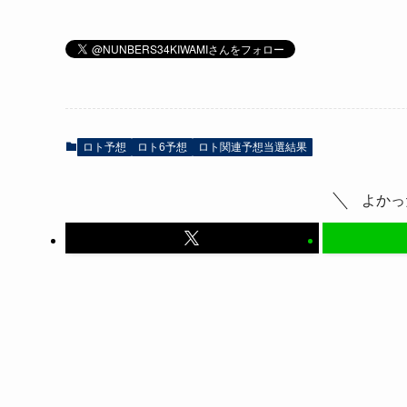
ロト予想
ロト6予想
ロト関連予想当選結果
よかっ