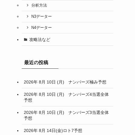
分析方法
N3データー
N4データー
攻略法など
最近の投稿
2026年 8月 10日 (月) ナンバーズ極み予想
2026年 8月 10日 (月) ナンバーズ4当選全体
予想
2026年 8月 10日 (月) ナンバーズ3当選全体
予想
2026年 8月 14日(金)ロト7予想