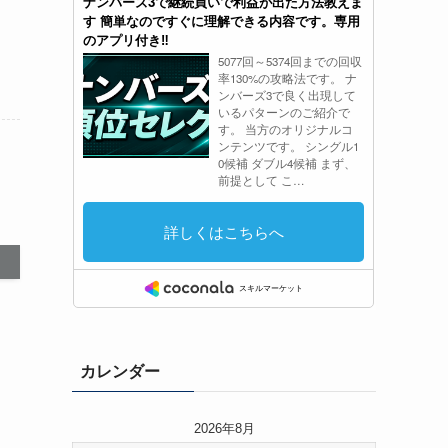
カレンダー
2026年8月