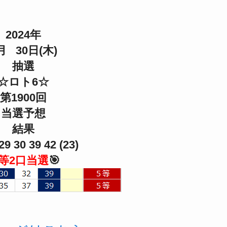
2024年
月 30日(木)
抽選
☆ロト6☆
第1900回
当選予想
結果
29 30 39 42 (23)
等2口当選
🎯