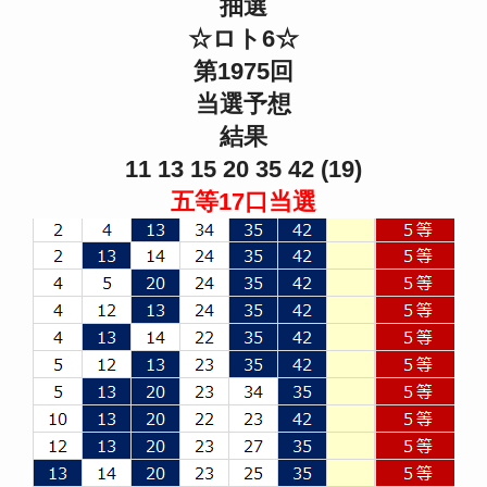
抽選
☆ロト6☆
第1975回
当選予想
結果
11 13 15 20 35 42 (19)
五等17口当選