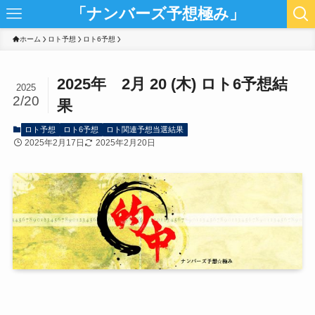
「ナンバーズ予想極み」
ホーム
ロト予想
ロト6予想
2025年 2月 20 (木) ロト6予想結
2025
2/20
果
ロト予想
ロト6予想
ロト関連予想当選結果
2025年2月17日
2025年2月20日