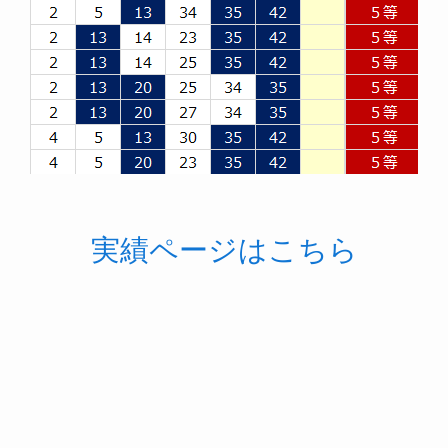
実績ページはこちら