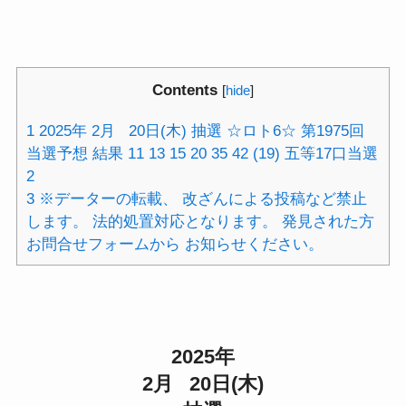
Contents
[
hide
]
1
2025年 2月 20日(木) 抽選 ☆ロト6☆ 第1975回
当選予想 結果 11 13 15 20 35 42 (19) 五等17口当選
2
3
※データーの転載、 改ざんによる投稿など禁止
します。 法的処置対応となります。 発見された方
お問合せフォームから お知らせください。
2025年
2月 20日(木)