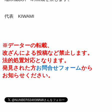
代表 KIWAMI
※データーの転載、
改ざんによる投稿など禁止します。
法的処置対応となります。
発見された方
お問合せフォーム
から
お知らせください。