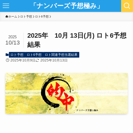
「ナンバーズ予想極み」
ホーム
ロト予想
ロト6予想
2025年 10月 13日(月) ロト6予想
2025
10/13
結果
ロト予想
ロト6予想
ロト関連予想当選結果
2025年10月9日
2025年10月13日