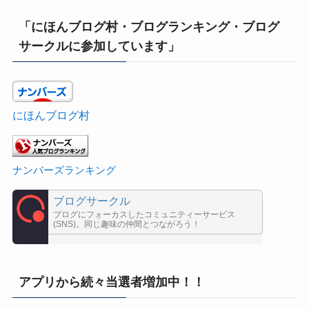
「にほんブログ村・ブログランキング・ブログ
サークルに参加しています」
にほんブログ村
ナンバーズランキング
ブログサークル
ブログにフォーカスしたコミュニティーサービス
(SNS)。同じ趣味の仲間とつながろう！
アプリから続々当選者増加中！！