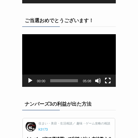
ご当選おめでとうございます！
動
画
プ
レ
ー
ヤ
ー
00:00
05:08
ナンバーズ3の利益が出た方法