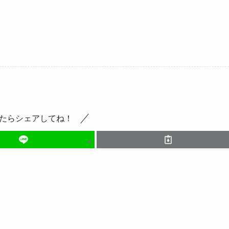
たらシェアしてね！