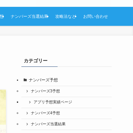
想
ナンバーズ当選結果
攻略法など
お問い合わせ
カテゴリー
ナンバーズ予想
ナンバーズ3予想
アプリ予想実績ページ
ナンバーズ4予想
ナンバーズ当選結果