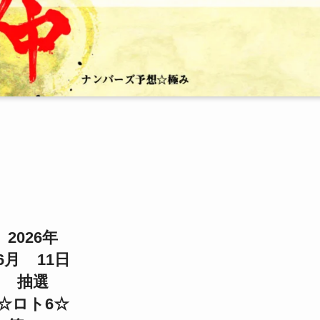
2026年
6月 11日
抽選
☆ロト6☆