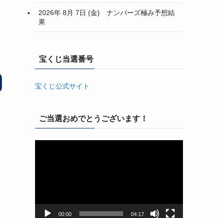
2026年 8月 7日 (金) ナンバーズ極み予想結
果
宝くじ当選番号
宝くじ公式サイト
ご当選おめでとうございます！
動
画
プ
レ
ー
ヤ
ー
00:00
04:17