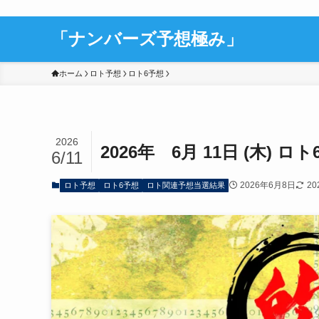
ナンバーズ3・4予想を毎日更新。独自データとAI解析による予想サイ
「ナンバーズ予想極み」
ホーム
ロト予想
ロト6予想
2026
2026年 6月 11日 (木) ロ
6/11
2026年6月8日
20
ロト予想
ロト6予想
ロト関連予想当選結果