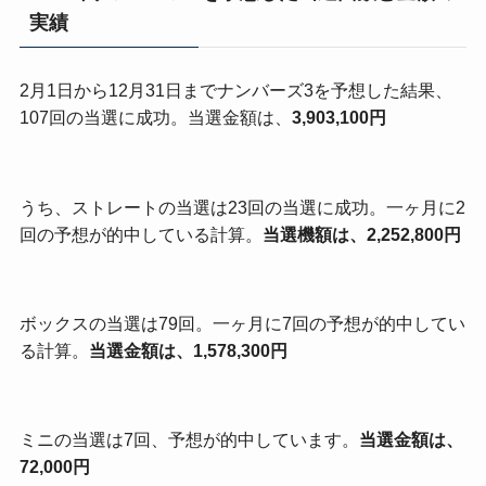
実績
2月1日から12月31日までナンバーズ3を予想した結果、
107回の当選に成功。当選金額は、
3,903,100円
うち、ストレートの当選は23回の当選に成功。一ヶ月に2
回の予想が的中している計算。
当選機額は、2,252,800円
ボックスの当選は79回。一ヶ月に7回の予想が的中してい
る計算。
当選金額は、1,578,300円
ミニの当選は7回、予想が的中しています。
当選金額は、
72,000円