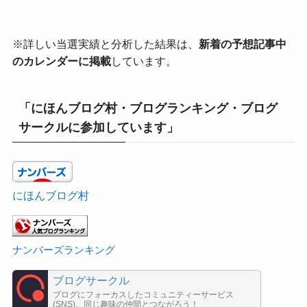
※詳しい当選実績と分析した結果は、
新着の予想記事中
のカレンダーに掲載
しています。
「にほんブログ村・ブログランキング・ブログ
サークルに参加しています」
にほんブログ村
ナンバーズランキング
ブログサークル
ブログにフォーカスしたコミュニティーサービス
(SNS)。同じ趣味の仲間とつながろう！