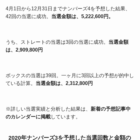
4月1日から12月31日までナンバーズ4を予想した結果、
42回の当選に成功。
当選金額は、5,222,600円。
うち、ストレートの当選は3回の当選に成功。
当選金額
は、2,909,800円
ボックスの当選は39回。一ヶ月に3回以上の予想が的中し
ている計算。
当選金額は、2,312,800円
※詳しい当選実績と分析した結果は、
新着の予想記事中
のカレンダーに掲載
しています。
2020年ナンバーズ3を予想した当選回数と金額の