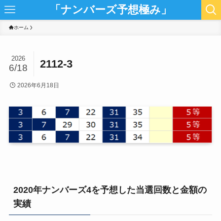
「ナンバーズ予想極み」
ホーム
2026
2112-3
6/18
2026年6月18日
2020年ナンバーズ4を予想した当選回数と金額の
実績