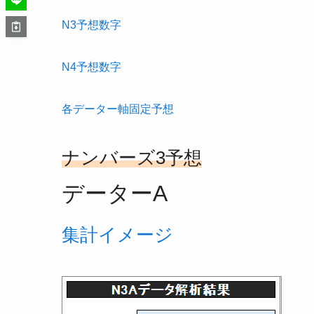
N3予想数字
N4予想数字
各データー軸固定予想
ナンバーズ3予想
データーA
集計イメージ