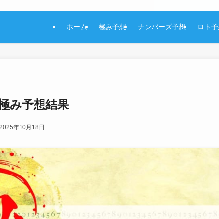
ト。 | 「ナンバーズ予想極み」
ホーム
極み予想
ナンバーズ予想
ロト予
ーズ極み予想結果
2025年10月18日