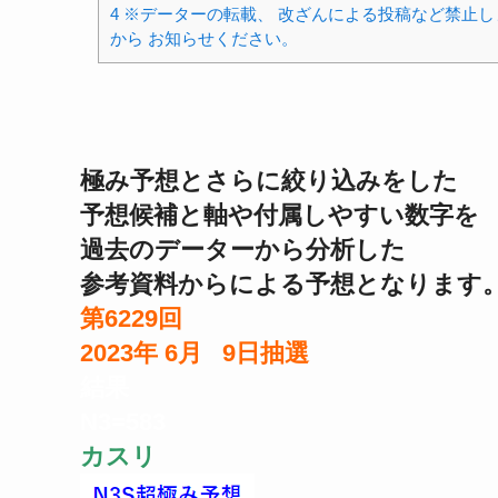
4
※データーの転載、 改ざんによる投稿など禁止し
から お知らせください。
極み予想とさらに絞り込みをした
予想候補と軸や付属しやすい数字を
過去のデーターから分析した
参考資料からによる予想となります
第6229回
2023年 6
月 9日抽選
結果
N3=583
カスリ