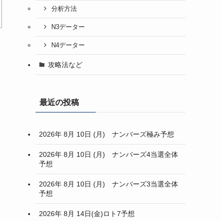
分析方法
N3データー
N4データー
攻略法など
最近の投稿
2026年 8月 10日 (月) ナンバーズ極み予想
2026年 8月 10日 (月) ナンバーズ4当選全体
予想
2026年 8月 10日 (月) ナンバーズ3当選全体
予想
2026年 8月 14日(金)ロト7予想