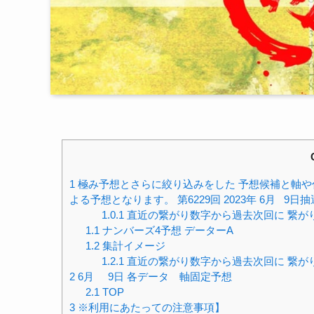
1
極み予想とさらに絞り込みをした 予想候補と軸や
よる予想となります。 第6229回 2023年 6月 9日抽選 
1.0.1
直近の繋がり数字から過去次回に 繋が
1.1
ナンバーズ4予想 データーA
1.2
集計イメージ
1.2.1
直近の繋がり数字から過去次回に 繋が
2
6月 9日 各データ 軸固定予想
2.1
TOP
3
※利用にあたっての注意事項】