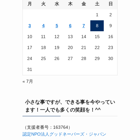
月
火
水
木
金
土
日
1
2
3
4
5
6
7
8
9
10
11
12
13
14
15
16
17
18
19
20
21
22
23
24
25
26
27
28
29
30
31
« 7月
小さな事ですが、できる事を今やってい
ます！一人でも多くの笑顔を！^^
（支援者番号：163764）
認定NPO法人グッドネーバーズ・ジャパン