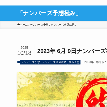
ナンバーズ3・4予想を毎日更新。独自データとAI解析による予想サイ
「ナンバーズ予想極み」
ホーム
ナンバーズ予想
ナンバーズ当選結果
2025
2023年 6月 9日ナンバ
10/18
2023年6月8日
ナンバーズ予想
ナンバーズ当選結果
極み予想