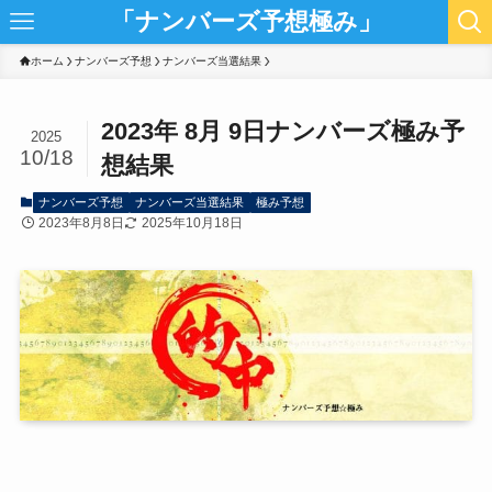
「ナンバーズ予想極み」
ホーム
ナンバーズ予想
ナンバーズ当選結果
2023年 8月 9日ナンバーズ極み予
2025
10/18
想結果
ナンバーズ予想
ナンバーズ当選結果
極み予想
2023年8月8日
2025年10月18日