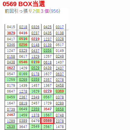
0569 BOX当選