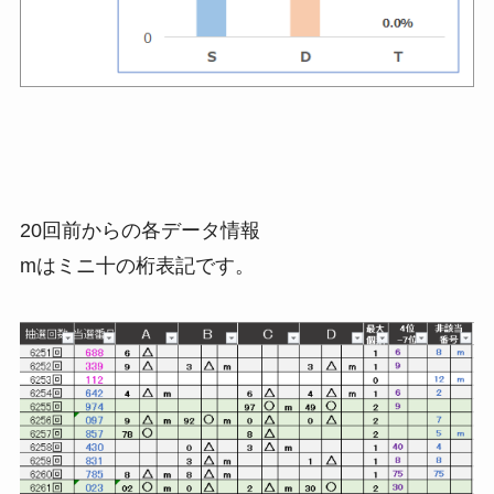
20回前からの各データ情報
mはミニ十の桁表記です。