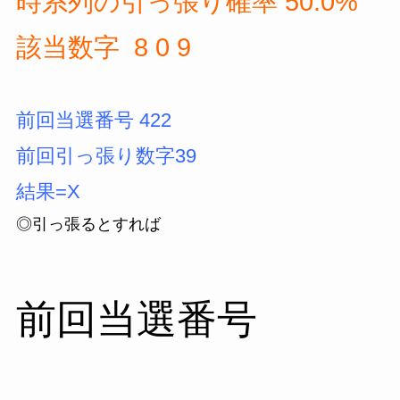
時系列の引っ張り確率 50.0%
該当数字 8 0 9
前回当選番号 422
前回引っ張り数字39
結果=X
◎引っ張るとすれば
前回当選番号