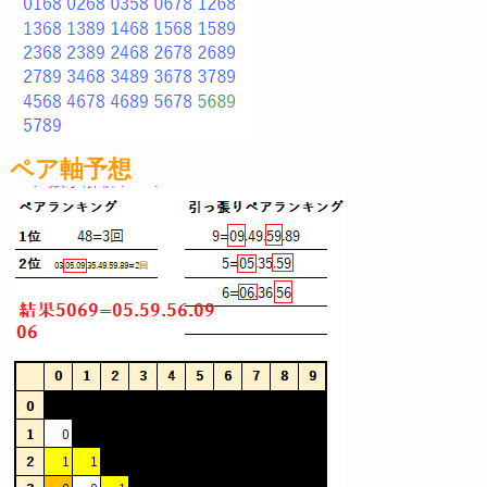
ペア軸予想