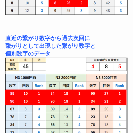
直近の
繋がり数字から
過去次回に
繋がりとして出現した繋がり数字と
個別数字のデータ