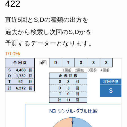
422
直近5回とS,Dの種類の出方を
過去から検索し
次回のS,Dかを
予測するデーターとなります。
T0.0%