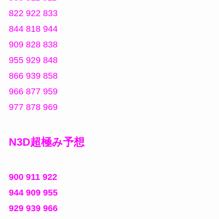
822 922 833
844 818 944
909 828 838
955 929 848
866 939 858
966 877 959
977 878 969
N3D超極み予想
900 911 922
944 909 955
929 939 966