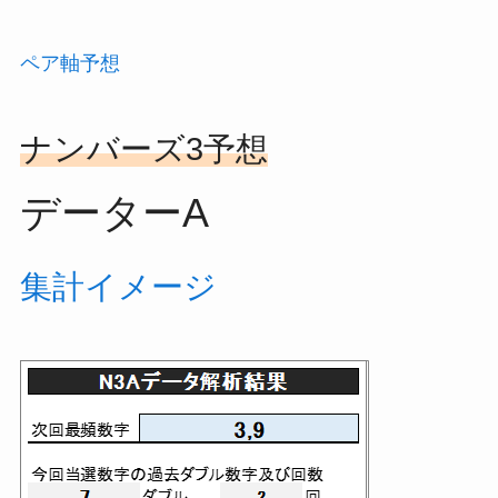
ペア軸予想
ナンバーズ3予想
データーA
集計イメージ