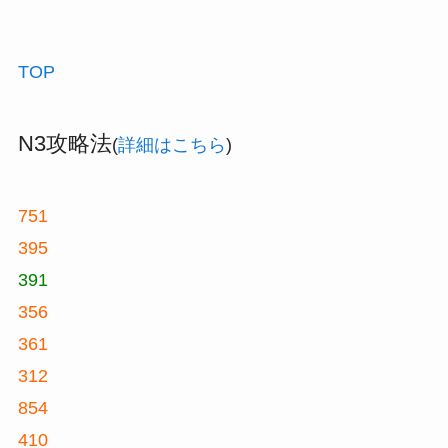
TOP
N3攻略法
(
詳細はこちら
)
751
395
391
356
361
312
854
410