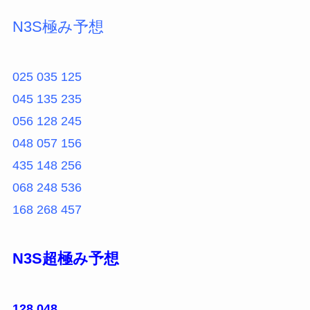
N3S極み予想
025 035 125
045 135 235
056 128 245
048 057 156
435 148 256
068 248 536
168 268 457
N3S超極み予想
128 048