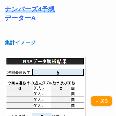
ナンバーズ4予想
データーA
集計イメージ
← 戻る