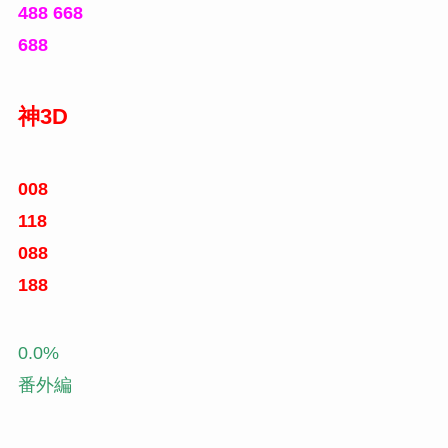
488 668
688
神3D
008
118
088
188
0.0
%
番外編