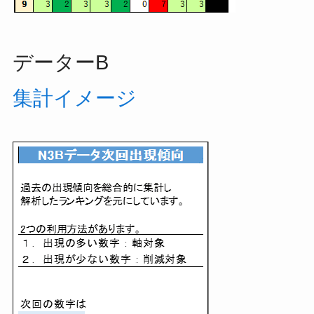
データーB
集計イメージ