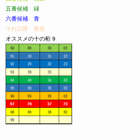
五番候補 緑
六番候補 青
それ以降 無色
オススメの十の桁 9