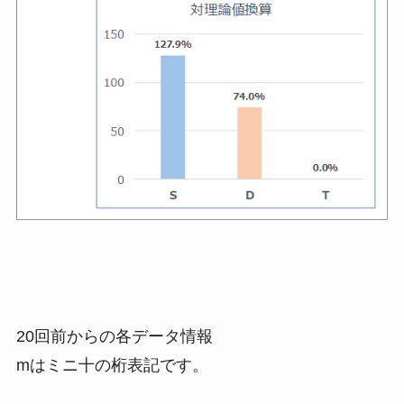
20回前からの各データ情報
mはミニ十の桁表記です。