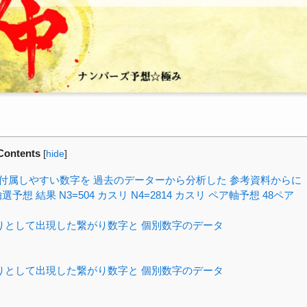
Contents
[
hide
]
付属しやすい数字を 過去のデーターから分析した 参考資料からに
選予想 結果 N3=504 カスリ N4=2814 カスリ ペア軸予想 48ペア
りとして出現した繋がり数字と 個別数字のデータ
りとして出現した繋がり数字と 個別数字のデータ