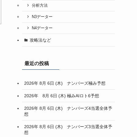
分析方法
N3データー
N4データー
攻略法など
最近の投稿
2026年 8月 6日 (木) ナンバーズ極み予想
2026年 8月 6日 (木) 極みAIロト6予想
2026年 8月 6日 (木) ナンバーズ4当選全体予
想
2026年 8月 6日 (木) ナンバーズ3当選全体予
想