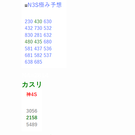
N4=2814
カスリ