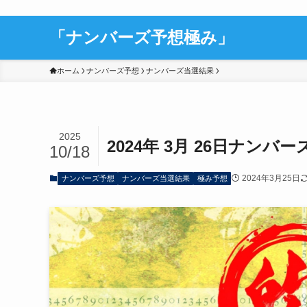
ナンバーズ3・4予想を毎日更新。独自データとAI解析による予想サイ
「ナンバーズ予想極み」
ホーム
ナンバーズ予想
ナンバーズ当選結果
2025
2024年 3月 26日ナンバ
10/18
2024年3月25日
ナンバーズ予想
ナンバーズ当選結果
極み予想