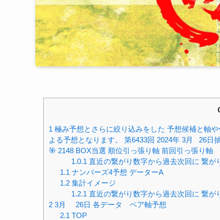
1
極み予想とさらに絞り込みをした 予想候補と軸や
よる予想となります。 第6433回 2024年 3月 26日抽
🎯 2148 BOX当選 順位引っ張り軸 前回引っ張り軸
1.0.1
直近の繋がり数字から過去次回に 繋が
1.1
ナンバーズ4予想 データーA
1.2
集計イメージ
1.2.1
直近の繋がり数字から過去次回に 繋が
2
3月 26日 各データ ペア軸予想
2.1
TOP