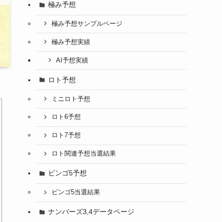
極み予想
極み予想サンプルページ
極み予想実績
AI予想実績
ロト予想
ミニロト予想
ロト6予想
ロト7予想
ロト関連予想当選結果
ビンゴ5予想
ビンゴ5当選結果
ナンバーズ3,4データページ