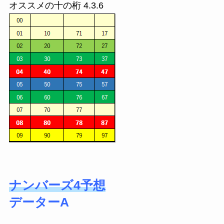
オススメの十の桁 4.3.6
ナンバーズ4予想
データーA