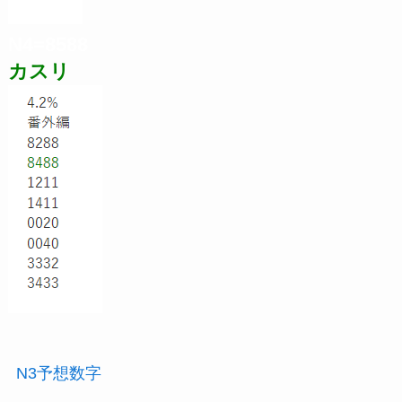
N4=8588
カスリ
N3予想数字