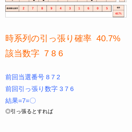
時系列の引っ張り確率 40
.7%
該当数字 7 8 6
前回当選番号 8 7 2
前回引っ張り数字 3 7 6
結果=7=〇
◎引っ張るとすれば