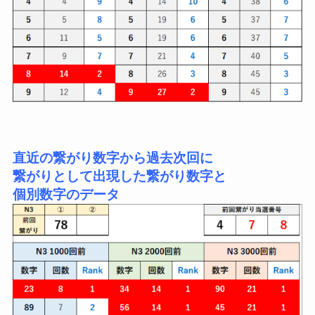
直近の
繋がり数字から
過去次回に
繋がりとして出現した繋がり数字と
個別数字のデータ