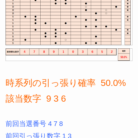
時系列の引っ張り確率 50
.0%
該当数字 9 3 6
前回当選番号 4 7 8
前回引っ張り数字 1 3