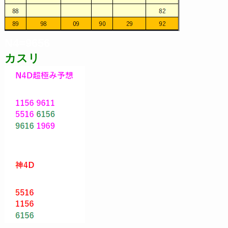
N4=9656
カスリ