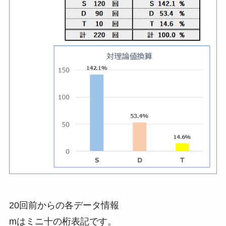
20回前からの各データ情報
mはミニ十の桁表記です。