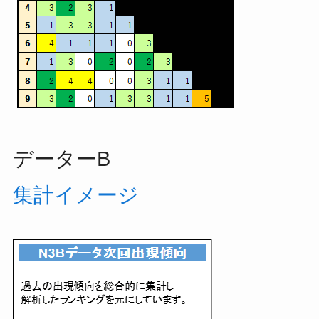
データーB
集計イメージ