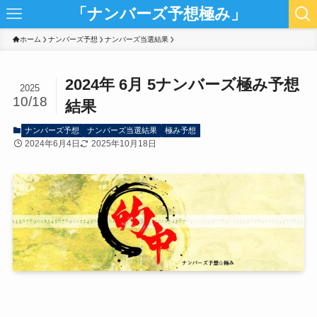
「ナンバーズ予想極み」
ホーム
ナンバーズ予想
ナンバーズ当選結果
2024年 6月 5ナンバーズ極み予想
2025
10/18
結果
ナンバーズ予想
ナンバーズ当選結果
極み予想
2024年6月4日
2025年10月18日