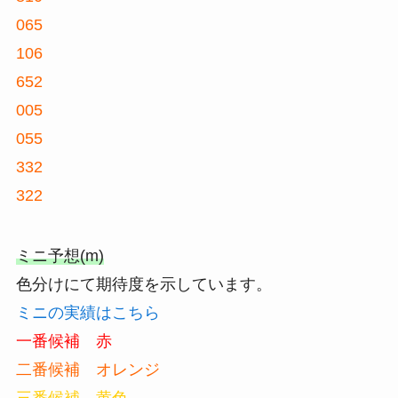
065
106
652
005
055
332
322
ミニ予想(m)
色分けにて期待度を示しています。
ミニの実績はこちら
一番候補 赤
二番候補 オレンジ
三番候補 黄色