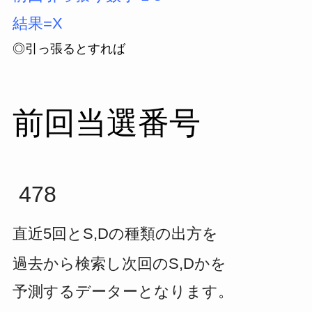
結果=X
◎引っ張るとすれば
前回当選番号
478
直近5回とS,Dの種類の出方を
過去から検索し
次回のS,Dかを
予測するデーターとなります。