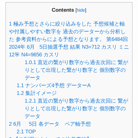
Contents
[
hide
]
1
極み予想とさらに絞り込みをした 予想候補と軸
や付属しやすい数字を 過去のデーターから分析し
た 参考資料からによる予想となります。 第6484回
2024年 6月 5日抽選予想 結果 N3=712 カスリ ミニ
12🎯 N4=9656 カスリ
1.0.1
直近の繋がり数字から過去次回に 繋が
りとして出現した繋がり数字と 個別数字の
データ
1.1
ナンバーズ4予想 データーA
1.2
集計イメージ
1.2.1
直近の繋がり数字から過去次回に 繋が
りとして出現した繋がり数字と 個別数字の
データ
2
6月 5日 各データ ペア軸予想
2.1
TOP