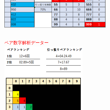
ペア数字解析データー