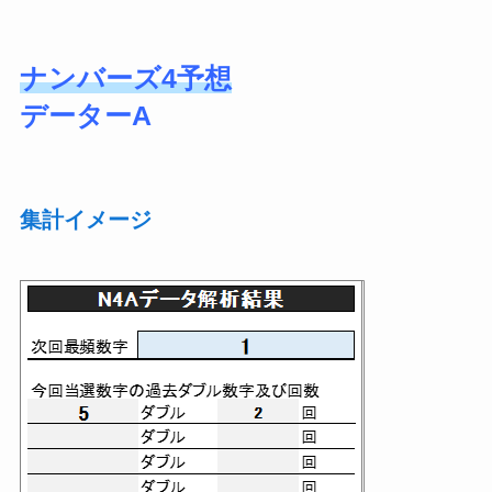
ナンバーズ4予想
データーA
集計イメージ