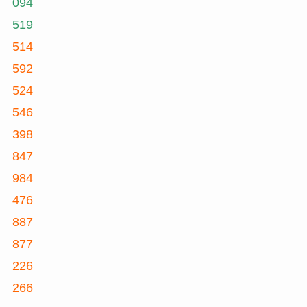
094
519
514
592
524
546
398
847
984
476
887
877
226
266