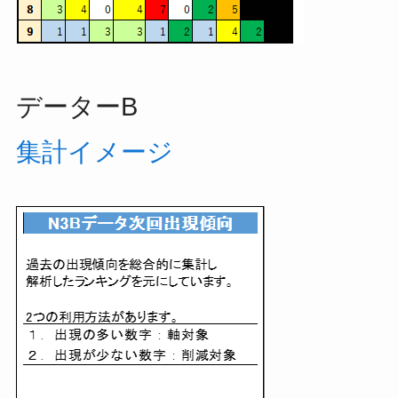
データーB
集計イメージ