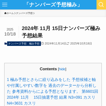
「ナンバーズ予想極み」
ホーム
ナンバーズ予想
2024年 11月 15日ナンバーズ極み
2025
10/18
予想結果
2024年11月14日
2025年10月18日
ナンバーズ予想
極み予想
Contents
[
hide
]
1
極み予想とさらに絞り込みをした 予想候補と軸
や付属しやすい数字を 過去のデーターから分析し
た 参考資料からによる予想となります。 第6601回
2024年 11月 15日抽選予想 結果 N3=091 カスリ
N4=3631 カスリ