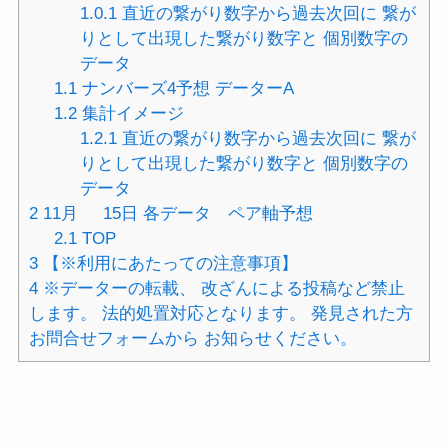
1.0.1
直近の繋がり数字から過去次回に 繋が
りとして出現した繋がり数字と 個別数字の
データ
1.1
ナンバーズ4予想 データーA
1.2
集計イメージ
1.2.1
直近の繋がり数字から過去次回に 繋が
りとして出現した繋がり数字と 個別数字の
データ
2
11月 15日 各データ ペア軸予想
2.1
TOP
3
【※利用にあたっての注意事項】
4
※データーの転載、 改ざんによる投稿など禁止
します。 法的処置対応となります。 発見された方
お問合せフォームから お知らせください。