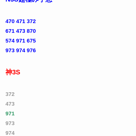
470 471 372
671 473 870
574 971 675
973 974 976
神3S
372
473
971
973
974