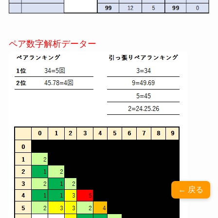
ペア数字解析データー
← 戻る