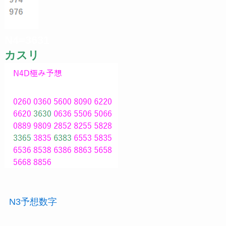
N4=3631
カスリ
N3予想数字