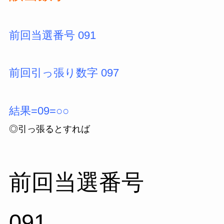
前回当選番号 091
前回引っ張り数字 097
結果=09=○○
◎引っ張るとすれば
前回当選番号
091