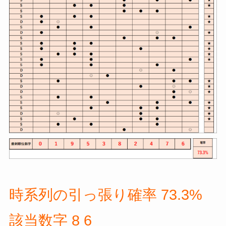
時系列の引っ張り確率 73
.3%
該当数字 8 6