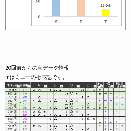
20回前からの各データ情報
mはミニ十の桁表記です。