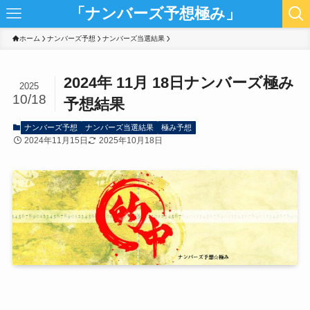
「ナンバーズ予想極み」
ホーム
ナンバーズ予想
ナンバーズ当選結果
2024年 11月 18日ナンバーズ極み
2025
10/18
予想結果
ナンバーズ予想
ナンバーズ当選結果
極み予想
2024年11月15日
2025年10月18日