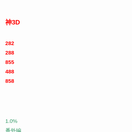
神3D
282
288
855
488
858
1.0
%
番外編