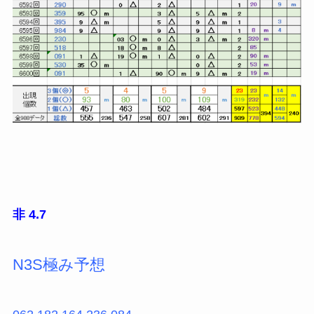
非 4.7
N3S極み予想