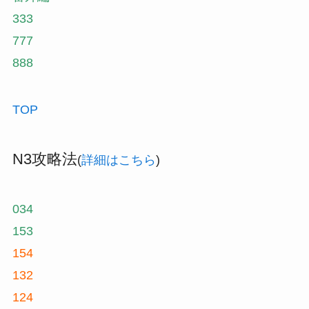
333
777
888
TOP
N3攻略法
(
詳細はこちら
)
034
153
154
132
124