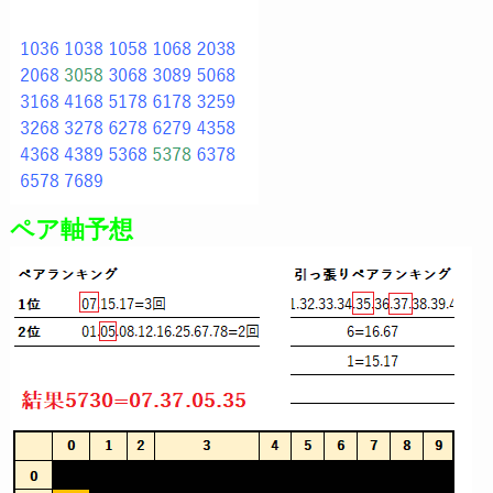
ペア軸予想