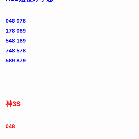
048 078
178 089
548 189
748 578
589 879
神3S
048