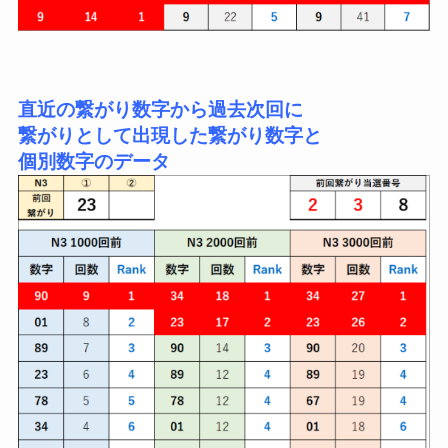
直近の
繋がり数字から
過去次回に
繋がりとして出現した繋がり数字と
個別数字のデータ