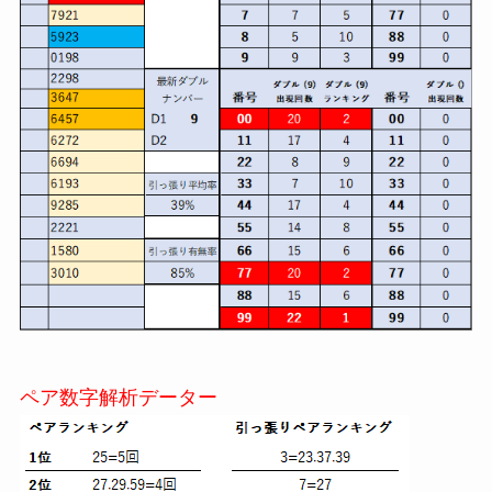
ペア数字解析データー