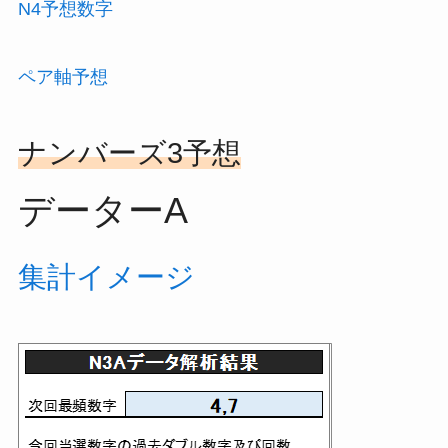
N4予想数字
ペア軸予想
ナンバーズ3予想
データーA
集計イメージ