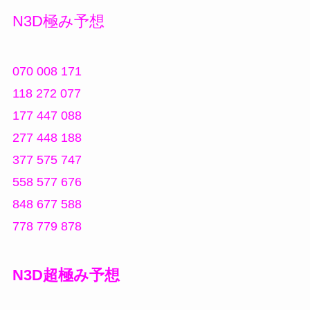
N3D極み予想
070 008 171
118 272 077
177 447 088
277 448 188
377 575 747
558 577 676
848 677 588
778 779 878
N3D超極み予想