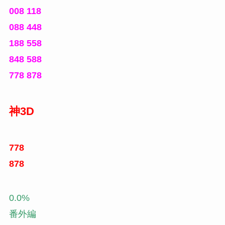
008 118
088 448
188 558
848 588
778 878
神3D
778
878
0.0
%
番外編