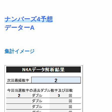
ナンバーズ4予想
データーA
集計イメージ