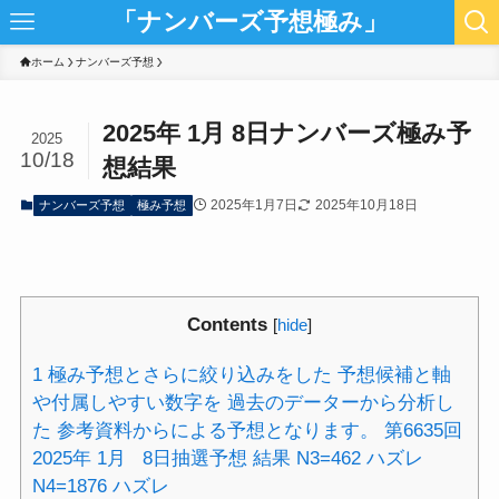
「ナンバーズ予想極み」
ホーム
ナンバーズ予想
2025年 1月 8日ナンバーズ極み予
2025
10/18
想結果
2025年1月7日
2025年10月18日
ナンバーズ予想
極み予想
Contents
[
hide
]
1
極み予想とさらに絞り込みをした 予想候補と軸
や付属しやすい数字を 過去のデーターから分析し
た 参考資料からによる予想となります。 第6635回
2025年 1月 8日抽選予想 結果 N3=462 ハズレ
N4=1876 ハズレ