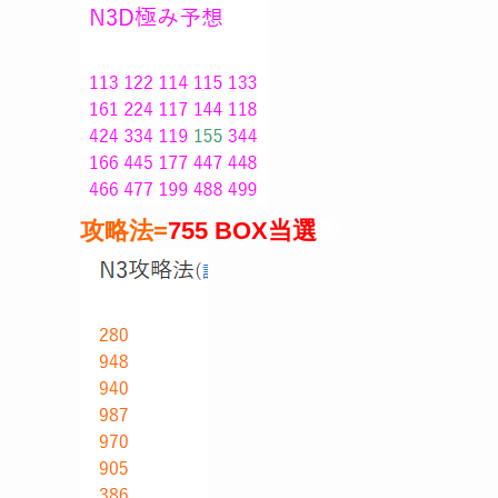
攻略法=
7
55 BOX当選
🎯