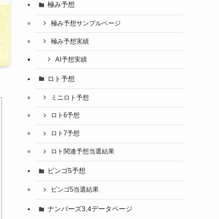
極み予想
極み予想サンプルページ
極み予想実績
AI予想実績
ロト予想
ミニロト予想
ロト6予想
ロト7予想
ロト関連予想当選結果
ビンゴ5予想
ビンゴ5当選結果
ナンバーズ3,4データページ