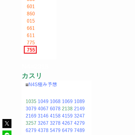
N4=2315
カスリ