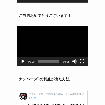
ご当選おめでとうございます！
動
画
プ
レ
ー
ヤ
ー
00:00
05:08
ナンバーズ3の利益が出た方法