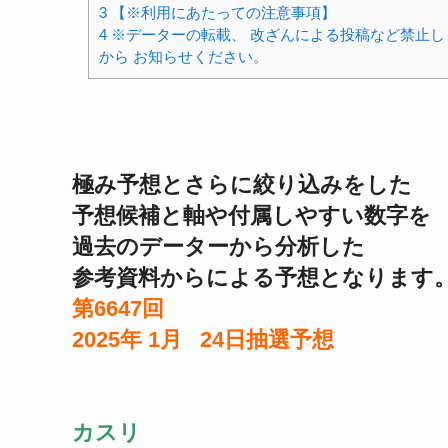
3
【※利用にあたっての注意事項】
4
※データーの転載、 改ざんによる投稿など禁止し
から お知らせください。
極み予想とさらに絞り込みをした
予想候補と軸や付属しやすい数字を
過去のデーターから分析した
参考資料からによる予想となります
第6647
回
2025年 1
月 24日抽選予想
結果
N3=557
カスリ