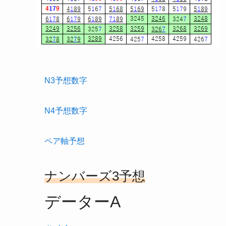
N3予想数字
N4予想数字
ペア軸予想
ナンバーズ3予想
データーA