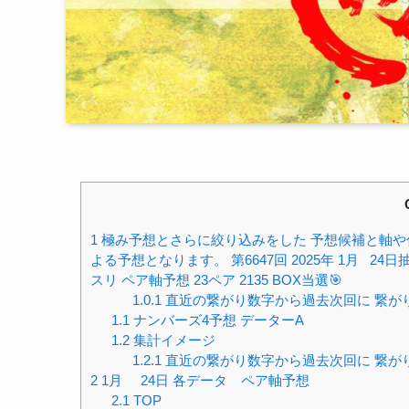
1
極み予想とさらに絞り込みをした 予想候補と軸や
よる予想となります。 第6647回 2025年 1月 24日抽選予
スリ ペア軸予想 23ペア 2135 BOX当選🎯
1.0.1
直近の繋がり数字から過去次回に 繋が
1.1
ナンバーズ4予想 データーA
1.2
集計イメージ
1.2.1
直近の繋がり数字から過去次回に 繋が
2
1月 24日 各データ ペア軸予想
2.1
TOP