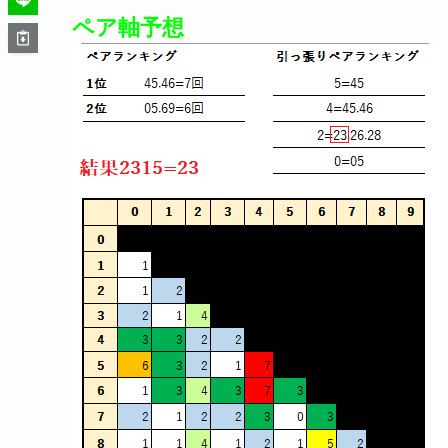
ペア軸予想