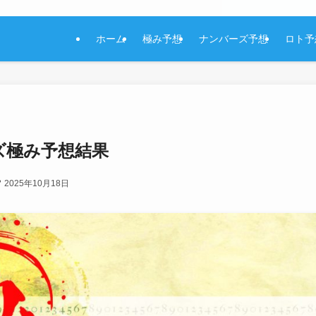
ト。 | 「ナンバーズ予想極み」
ホーム
極み予想
ナンバーズ予想
ロト予
ーズ極み予想結果
2025年10月18日