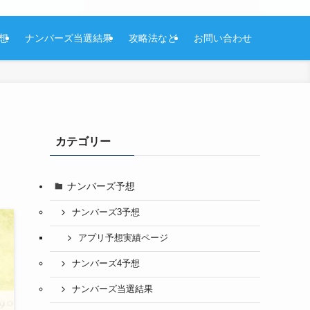
想
ナンバーズ当選結果
攻略法など
お問い合わせ
カテゴリー
ナンバーズ予想
ナンバーズ3予想
アプリ予想実績ページ
ナンバーズ4予想
ナンバーズ当選結果