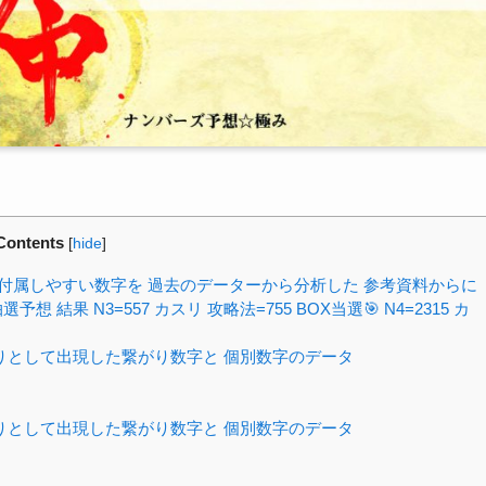
Contents
[
hide
]
付属しやすい数字を 過去のデーターから分析した 参考資料からに
想 結果 N3=557 カスリ 攻略法=755 BOX当選🎯 N4=2315 カ
りとして出現した繋がり数字と 個別数字のデータ
りとして出現した繋がり数字と 個別数字のデータ