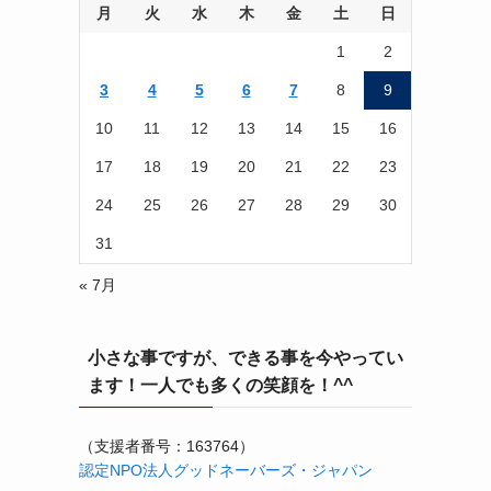
月
火
水
木
金
土
日
1
2
3
4
5
6
7
8
9
10
11
12
13
14
15
16
17
18
19
20
21
22
23
24
25
26
27
28
29
30
31
« 7月
小さな事ですが、できる事を今やってい
ます！一人でも多くの笑顔を！^^
（支援者番号：163764）
認定NPO法人グッドネーバーズ・ジャパン