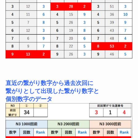
直近の
繋がり数字から
過去次回に
繋がりとして出現した繋がり数字と
個別数字のデータ