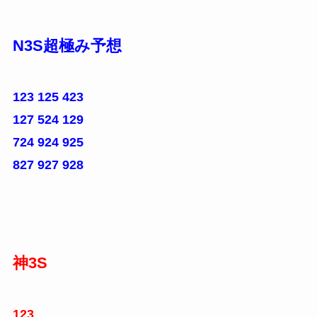
N3S超極み予想
123 125 423
127 524 129
724 924 925
827 927 928
神3S
123