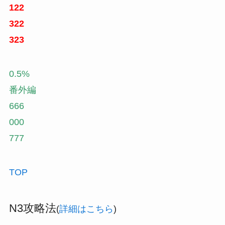
122
322
323
0.5
%
番外編
666
000
777
TOP
N3攻略法
(
詳細はこちら
)