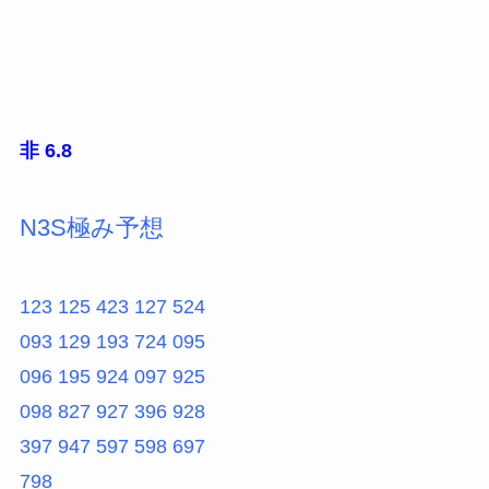
非 6.8
N3S極み予想
123 125 423 127 524
093 129 193 724 095
096 195 924 097 925
098 827 927 396 928
397 947 597 598 697
798