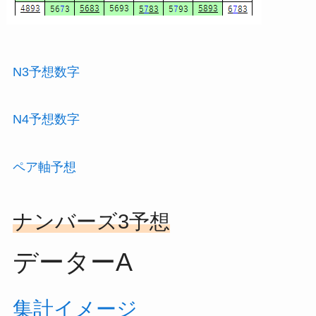
N3予想数字
N4予想数字
ペア軸予想
ナンバーズ3予想
データーA
集計イメージ