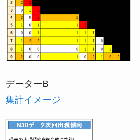
データーB
集計イメージ