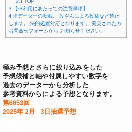
2.1
TOP
3
【※利用にあたっての注意事項】
4
※データーの転載、 改ざんによる投稿など禁止
します。 法的処置対応となります。 発見された方
お問合せフォームから お知らせください。
極み予想とさらに絞り込みをした
予想候補と軸や付属しやすい数字を
過去のデーターから分析した
参考資料からによる予想となります。
第6653
回
2025年 2
月 3日抽選予想
結果
N3=168