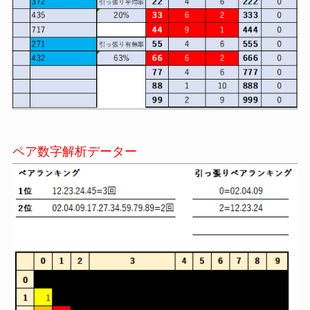
ペア数字解析データー