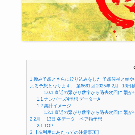
1
極み予想とさらに絞り込みをした 予想候補と軸や
よる予想となります。 第6661回 2025年 2月 13日抽選
1.0.1
直近の繋がり数字から過去次回に 繋が
1.1
ナンバーズ4予想 データーA
1.2
集計イメージ
1.2.1
直近の繋がり数字から過去次回に 繋が
2
2月 13日 各データ ペア軸予想
2.1
TOP
3
【※利用にあたっての注意事項】