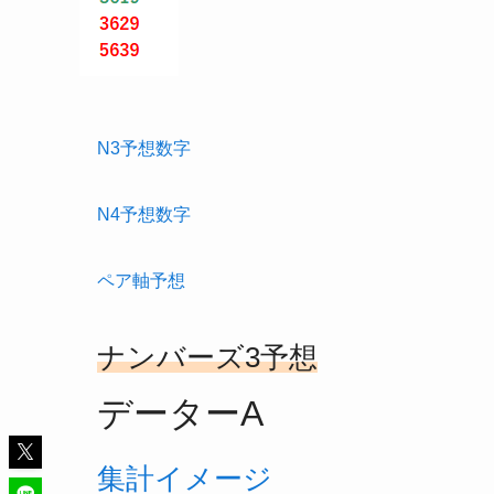
N3予想数字
N4予想数字
ペア軸予想
ナンバーズ3予想
データーA
集計イメージ