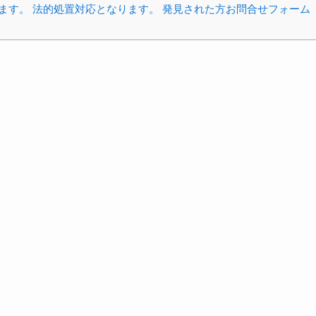
ます。 法的処置対応となります。 発見された方お問合せフォーム
。