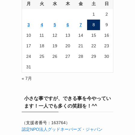
月
火
水
木
金
土
日
1
2
3
4
5
6
7
8
9
10
11
12
13
14
15
16
17
18
19
20
21
22
23
24
25
26
27
28
29
30
31
« 7月
小さな事ですが、できる事を今やってい
ます！一人でも多くの笑顔を！^^
（支援者番号：163764）
認定NPO法人グッドネーバーズ・ジャパン