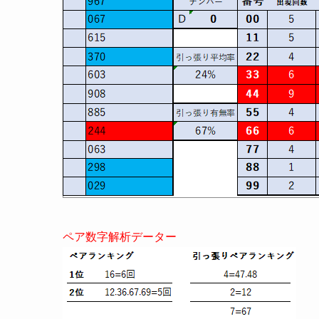
ペア数字解析データー