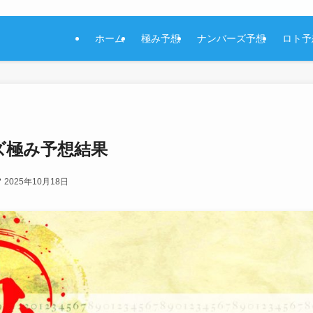
ト。 | 「ナンバーズ予想極み」
ホーム
極み予想
ナンバーズ予想
ロト予
ーズ極み予想結果
2025年10月18日