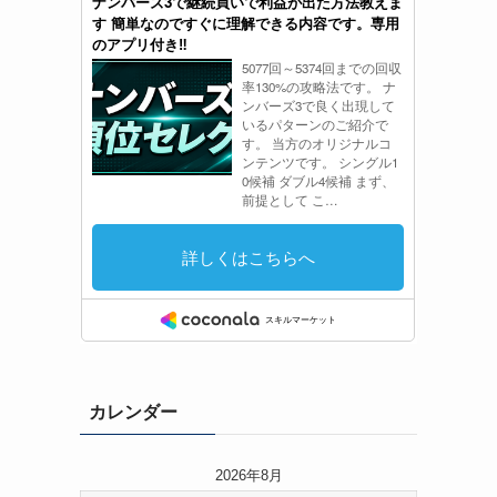
カレンダー
2026年8月