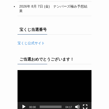
2026年 8月 7日 (金) ナンバーズ極み予想結
果
宝くじ当選番号
宝くじ公式サイト
ご当選おめでとうございます！
動
画
プ
レ
ー
ヤ
ー
00:00
04:17