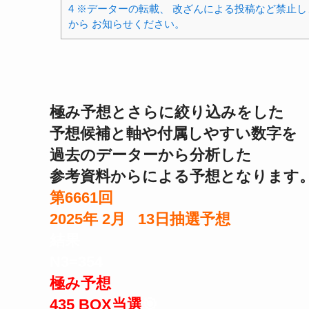
4
※データーの転載、 改ざんによる投稿など禁止し
から お知らせください。
極み予想とさらに絞り込みをした
予想候補と軸や付属しやすい数字を
過去のデーターから分析した
参考資料からによる予想となります
第6661
回
2025年 2
月 13日抽選予想
結果
N3=354
極み予想
435 BOX当選
🎯