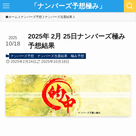
「ナンバーズ予想極み」
ホーム
ナンバーズ予想
ナンバーズ当選結果
2025年 2月 25日ナンバーズ極み
2025
10/18
予想結果
ナンバーズ予想
ナンバーズ当選結果
極み予想
2025年2月24日
2025年10月18日