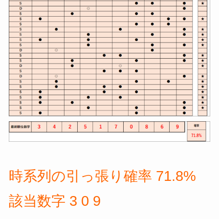
時系列の引っ張り確率 71.8
%
該当数字 3 0 9