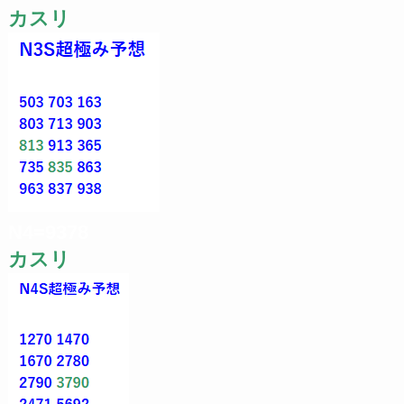
カスリ
N4=9378
カスリ