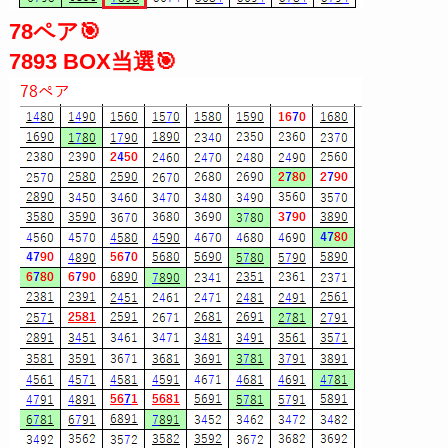
78ペア🎯
7893 BOX当選🎯