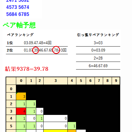
ペア軸予想