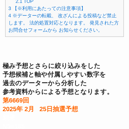
2.1
TOP
3
【※利用にあたっての注意事項】
4
※データーの転載、 改ざんによる投稿など禁止
します。 法的処置対応となります。 発見された方
お問合せフォームから お知らせください。
極み予想とさらに絞り込みをした
予想候補と軸や付属しやすい数字を
過去のデーターから分析した
参考資料からによる予想となります。
第6669
回
2025年 2
月 25日抽選予想
結果
N3=185