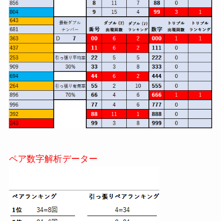
ペア数字解析データー