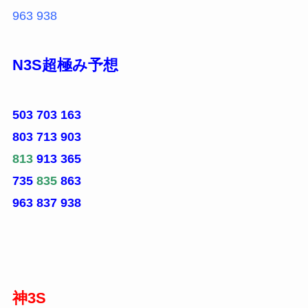
963 938
N3S超極み予想
503 703 163
803 713 903
813
913 365
735
835
863
963 837 938
神3S