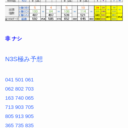
非 ナシ
N3S極み予想
041 501 061
062 802 703
163 740 065
713 903 705
805 913 905
365 735 835