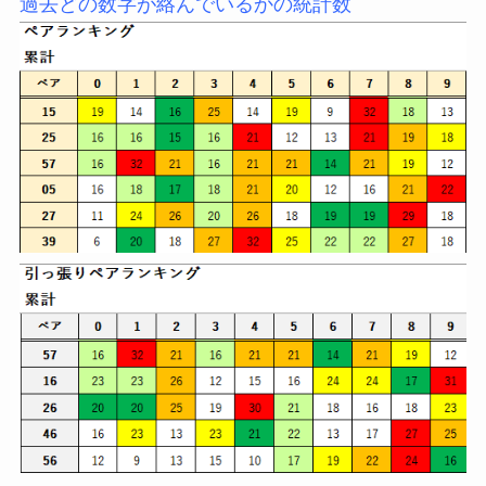
過去どの数字が絡んでいるかの統計数