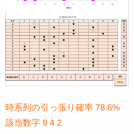
時系列の引っ張り確率 78.6
%
該当数字 9 4 2