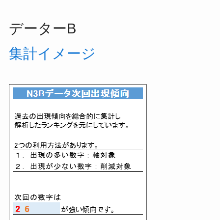
データーB
集計イメージ