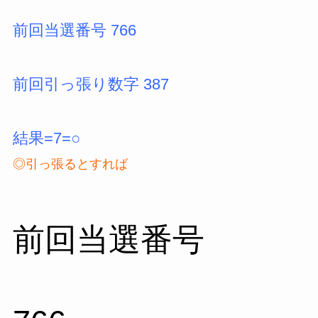
前回当選番号 766
前回引っ張り数字 387
結果=7=○
◎引っ張るとすれば
前回当選番号