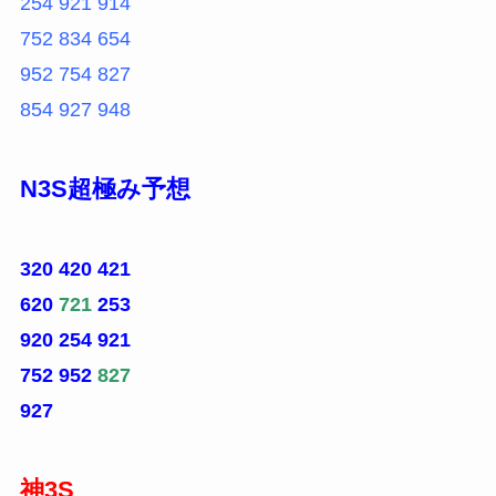
254 921 914
752 834 654
952 754 827
854 927 948
N3S超極み予想
320 420 421
620
721
253
920 254 921
752 952
827
927
神3S