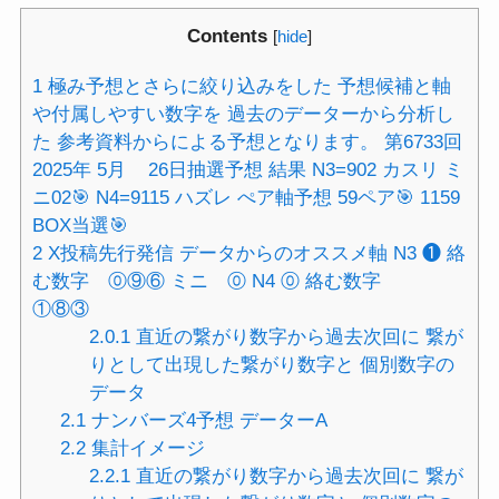
Contents
[
hide
]
1
極み予想とさらに絞り込みをした 予想候補と軸
や付属しやすい数字を 過去のデーターから分析し
た 参考資料からによる予想となります。 第6733回
2025年 5月 26日抽選予想 結果 N3=902 カスリ ミ
ニ02🎯 N4=9115 ハズレ ぺア軸予想 59ペア🎯 1159
BOX当選🎯
2
X投稿先行発信 データからのオススメ軸 N3 ❶ 絡
む数字 ⓪⑨⑥ ミニ ⓪ N4 ⓪ 絡む数字
①⑧③
2.0.1
直近の繋がり数字から過去次回に 繋が
りとして出現した繋がり数字と 個別数字の
データ
2.1
ナンバーズ4予想 データーA
2.2
集計イメージ
2.2.1
直近の繋がり数字から過去次回に 繋が