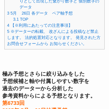
りとして出現した繋がり数字と 個別数字の
データ
3
5月 26日 各データ ペア軸予想
3.1
TOP
4
【※利用にあたっての注意事項】
5
※データーの転載、 改ざんによる投稿など禁止
します。 法的処置対応となります。 発見された方
お問合せフォームから お知らせください。
極み予想とさらに絞り込みをした
予想候補と軸や付属しやすい数字を
過去のデーターから分析した
参考資料からによる予想となります。
第6733
回