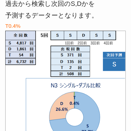
過去から検索し
次回のS,Dかを
予測するデーターとなります。
T0.4
%