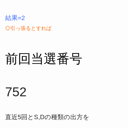
結果=2
◎引っ張るとすれば
前回当選番号
752
直近5回とS,Dの種類の出方を