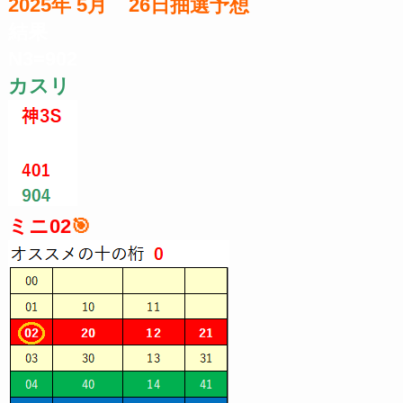
2025年 5
月 26日抽選予想
結果
N3=902
カスリ
ミニ02
🎯