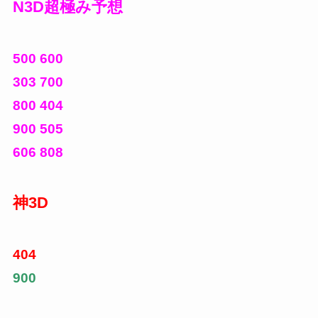
N3D超極み予想
500 600
303 700
800 404
900 505
606 808
神3D
404
900