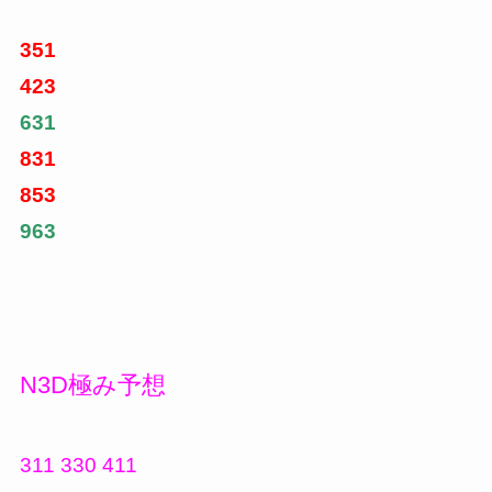
351
423
631
831
853
963
N3D極み予想
311 330 411