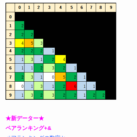
★新データー★
ペアランキング+&