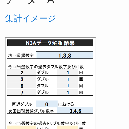
集計イメージ