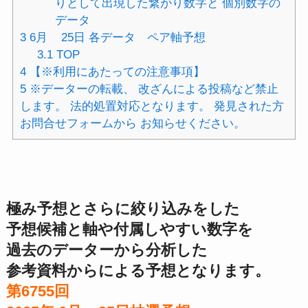
りとして出現した繋がり数字と 個別数字の
データ
3
6月 25日 各データ ペア軸予想
3.1
TOP
4
【※利用にあたっての注意事項】
5
※データーの転載、 改ざんによる投稿など禁止
します。 法的処置対応となります。 発見された方
お問合せフォームから お知らせください。
極み予想とさらに絞り込みをした
予想候補と軸や付属しやすい数字を
過去のデーターから分析した
参考資料からによる予想となります。
第6755
回