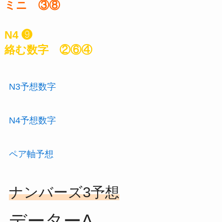
ミニ ③⑧
N4 ❾
絡む数字 ②⑥④
N3予想数字
N4予想数字
ペア軸予想
ナンバーズ3予想
データーA