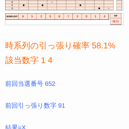
時系列の引っ張り確率 58.1
%
該当数字 1 4
前回当選番号 652
前回引っ張り数字 91
結果=X