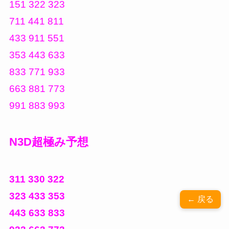
151 322 323
711 441 811
433 911 551
353 443 633
833 771 933
663 881 773
991 883 993
N3D超極み予想
311 330 322
323 433 353
← 戻る
443 633 833