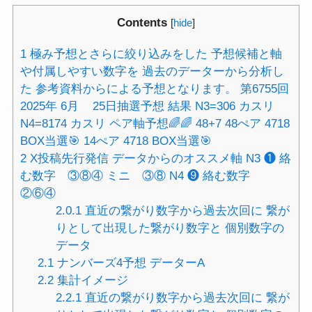
Contents
[
hide
]
1
極み予想とさらに絞り込みをした 予想候補と軸
や付属しやすい数字を 過去のデーターから分析し
た 参考資料からによる予想となります。 第6755回
2025年 6月 25日抽選予想 結果 N3=306 カスリ
N4=8174 カスリ ペア軸予想🌈🌈 48+7 48ぺア 4718
BOX当選🎯 14ぺア 4718 BOX当選🎯
2
X投稿先行発信 データからのオススメ軸 N3 ❶ 絡
む数字 ③⑧④ ミニ ③⑧ N4 ❾ 絡む数字
②⑥④
2.0.1
直近の繋がり数字から過去次回に 繋が
りとして出現した繋がり数字と 個別数字の
データ
2.1
ナンバーズ4予想 データーA
2.2
集計イメージ
2.2.1
直近の繋がり数字から過去次回に 繋が