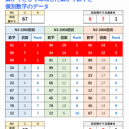
個別数字のデータ