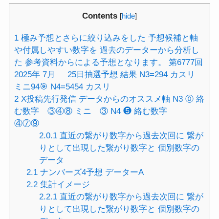
Contents
[
hide
]
1
極み予想とさらに絞り込みをした 予想候補と軸
や付属しやすい数字を 過去のデーターから分析し
た 参考資料からによる予想となります。 第6777回
2025年 7月 25日抽選予想 結果 N3=294 カスリ
ミニ94🎯 N4=5454 カスリ
2
X投稿先行発信 データからのオススメ軸 N3 ⓪ 絡
む数字 ③④⑧ ミニ ③ N4 ❺ 絡む数字
④⑦⑨
2.0.1
直近の繋がり数字から過去次回に 繋が
りとして出現した繋がり数字と 個別数字の
データ
2.1
ナンバーズ4予想 データーA
2.2
集計イメージ
2.2.1
直近の繋がり数字から過去次回に 繋が
りとして出現した繋がり数字と 個別数字の