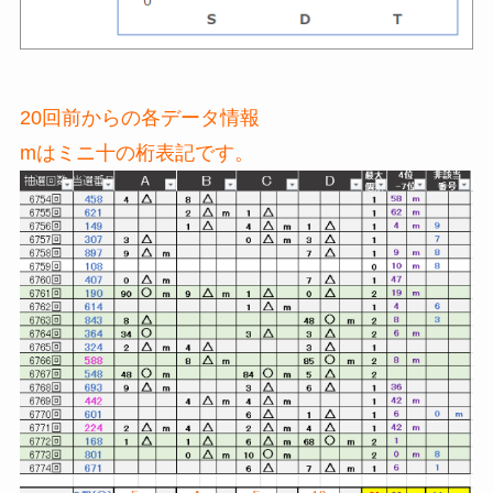
20回前からの各データ情報
mはミニ十の桁表記です。