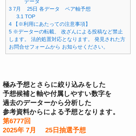
データ
3
7月 25日 各データ ペア軸予想
3.1
TOP
4
【※利用にあたっての注意事項】
5
※データーの転載、 改ざんによる投稿など禁止
します。 法的処置対応となります。 発見された方
お問合せフォームから お知らせください。
極み予想とさらに絞り込みをした
予想候補と軸や付属しやすい数字を
過去のデーターから分析した
参考資料からによる予想となります。
第6777
回
2025年 7
月 25日抽選予想