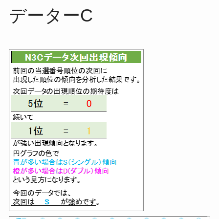
データーC