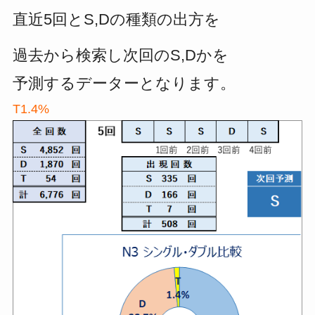
直近5回とS,Dの種類の出方を
過去から検索し
次回のS,Dかを
予測するデーターとなります。
T1.4
%