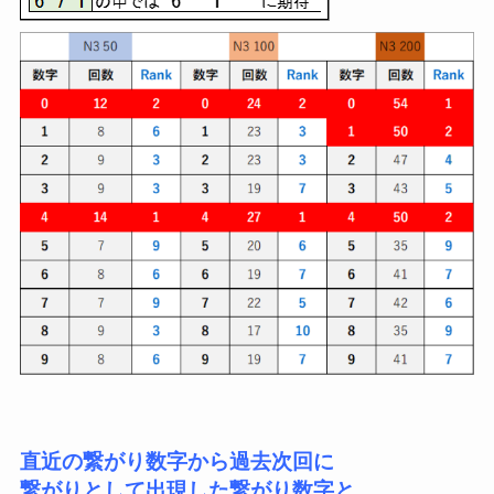
直近の
繋がり数字から
過去次回に
繋がりとして出現した繋がり数字と