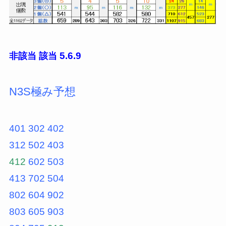
5.6.9
非該当 該当
N3S極み予想
401 302 402
312 502 403
412
602 503
413 702 504
802 604 902
803 605 903