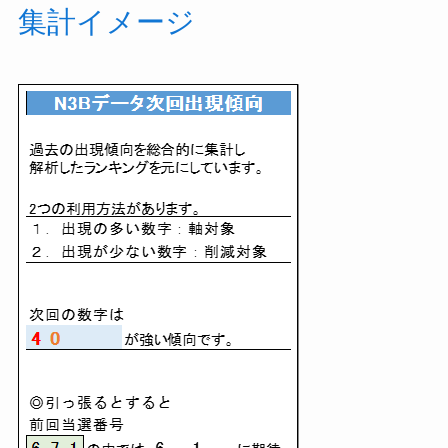
集計イメージ