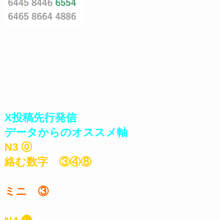
X投稿先行発信
データからのオススメ軸
N3 ⓪
絡む数字 ③④⑧
ミニ ③