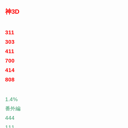
神3D
311
303
411
700
414
808
1.4
%
番外
編
444
111