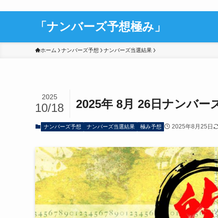
ナンバーズ3・4予想を毎日更新。独自データとAI解析による予想サイ
「ナンバーズ予想極み」
ホーム
ナンバーズ予想
ナンバーズ当選結果
2025
2025年 8月 26日ナンバ
10/18
2025年8月25日
ナンバーズ予想
ナンバーズ当選結果
極み予想