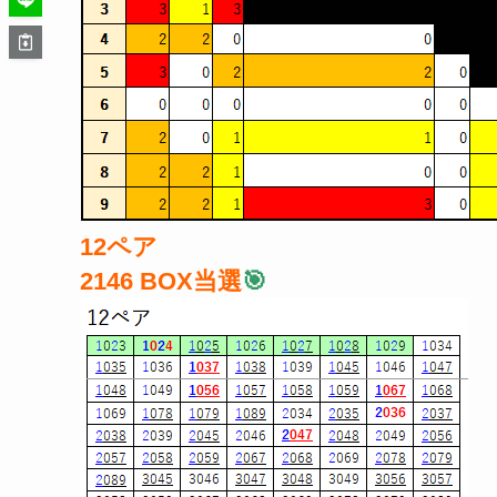
12ペア
2146 BOX当選
🎯