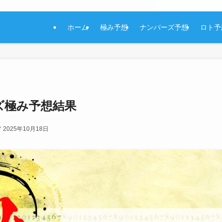
ト。 | 「ナンバーズ予想極み」
ホーム
極み予想
ナンバーズ予想
ロト予
ーズ極み予想結果
2025年10月18日