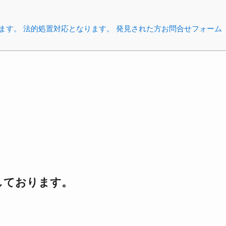
ます。 法的処置対応となります。 発見された方お問合せフォーム
。
しております。