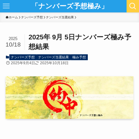
「ナンバーズ予想極み」
ホーム
ナンバーズ予想
ナンバーズ当選結果
2025年 9月 5日ナンバーズ極み予
2025
10/18
想結果
ナンバーズ予想
ナンバーズ当選結果
極み予想
2025年9月4日
2025年10月18日