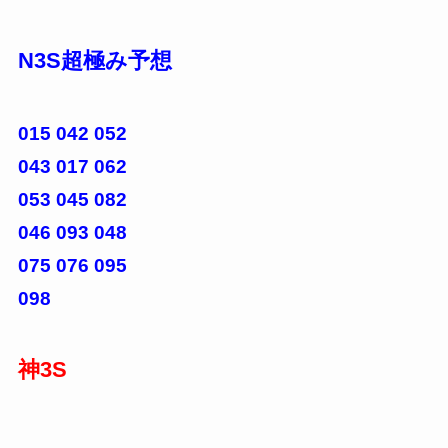
N3S超極み予想
015 042 052
043 017 062
053 045 082
046 093 048
075 076 095
098
神3S