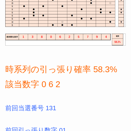
時系列の引っ張り確率 58.3
%
該当数字 0 6 2
前回当選番号 131
前回引っ張り数字 01