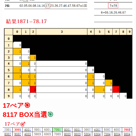
17ぺア🎯
8117 BOX当選
🎯