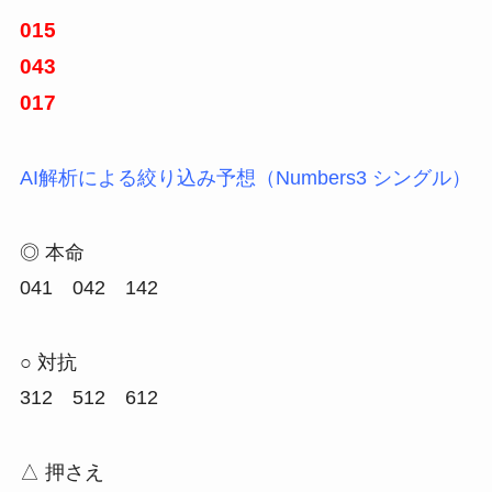
015
043
017
AI解析による絞り込み予想（Numbers3 シングル）
◎ 本命
041 042 142
○ 対抗
312 512 612
△ 押さえ