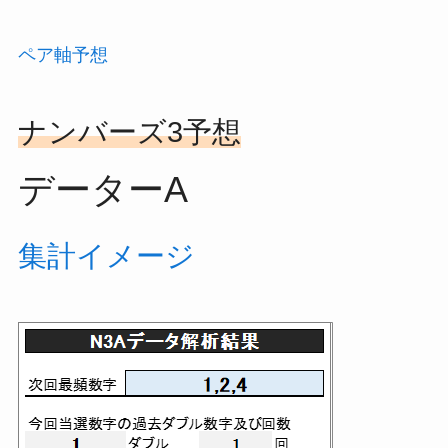
ペア軸予想
ナンバーズ3予想
データーA
集計イメージ