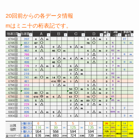
20回前からの各データ情報
mはミニ十の桁表記です。