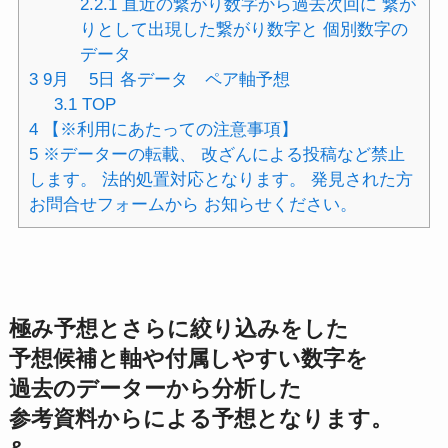
2.2.1
直近の繋がり数字から過去次回に 繋が
りとして出現した繋がり数字と 個別数字の
データ
3
9月 5日 各データ ペア軸予想
3.1
TOP
4
【※利用にあたっての注意事項】
5
※データーの転載、 改ざんによる投稿など禁止
します。 法的処置対応となります。 発見された方
お問合せフォームから お知らせください。
極み予想とさらに絞り込みをした
予想候補と軸や付属しやすい数字を
過去のデーターから分析した
参考資料からによる予想となります。