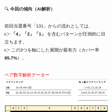
🔍
今回の傾向（AI解析）
前回当選番号「131」からの流れとしては、
👉
「4」「2」「1」
を含むパターンが圧倒的に目
立ちます。
👉 この3つを軸にした展開が最有力（カバー率
85.7%
）。
ペア数字解析データー