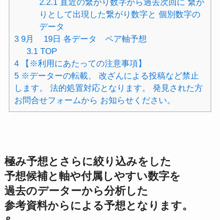
2.2.1
直近の繋がり数字から過去次回に 繋が
りとして出現した繋がり数字と 個別数字の
データ
3
9月 19日 各データ ペア軸予想
3.1
TOP
4
【※利用にあたっての注意事項】
5
※データーの転載、 改ざんによる投稿など禁止
します。 法的処置対応となります。 発見された方
お問合せフォームから お知らせください。
極み予想とさらに絞り込みをした
予想候補と軸や付属しやすい数字を
過去のデーターから分析した
参考資料からによる予想となります。