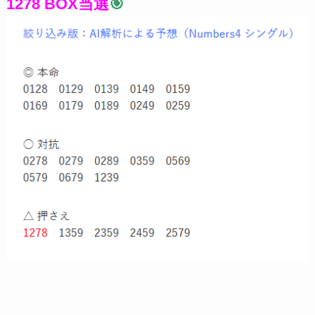
1278 BOX当選
🎯