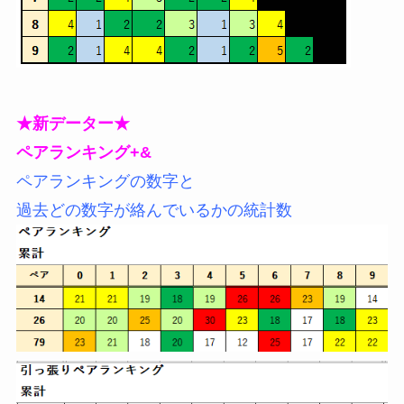
★新データー★
ペアランキング+&
ペアランキングの数字と
過去どの数字が絡んでいるかの統計数