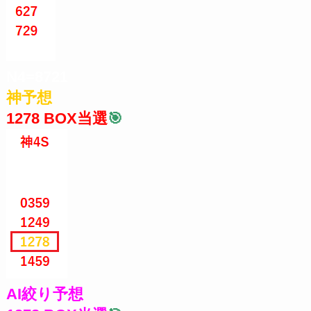
N4=8721
神予想
1278 BOX当選
🎯
AI絞り予想