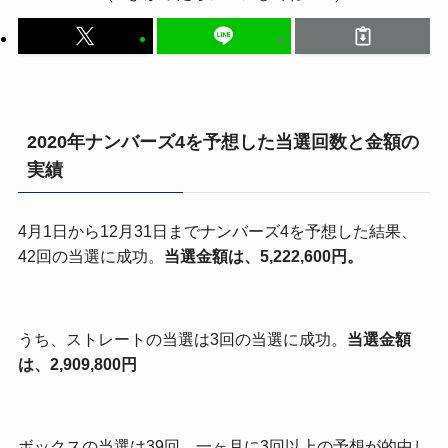
2020年ナンバーズ4を予想した当選回数と金額の
実績
4月1日から12月31日までナンバーズ4を予想した結果、
42回の当選に成功。
当選金額は、5,222,600円。
うち、ストレートの当選は3回の当選に成功。
当選金額
は、2,909,800円
ボックスの当選は39回。一ヶ月に3回以上の予想が的中し