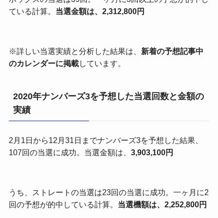
ている計算。
当選金額は、2,312,800円
※詳しい当選実績と分析した結果は、
新着の予想記事中
のカレンダーに掲載
しています。
2020年ナンバーズ3を予想した当選回数と金額の
実績
2月1日から12月31日までナンバーズ3を予想した結果、
107回の当選に成功。当選金額は、
3,903,100円
うち、ストレートの当選は23回の当選に成功。一ヶ月に2
回の予想が的中している計算。
当選機額は、2,252,800円