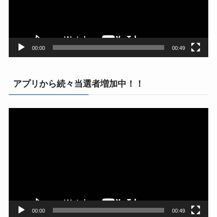
ヤ
ー
00:00
00:49
アプリから続々当選者増加中！！
動
画
プ
レ
ー
ヤ
ー
00:00
00:49