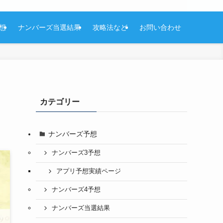
想
ナンバーズ当選結果
攻略法など
お問い合わせ
カテゴリー
ナンバーズ予想
ナンバーズ3予想
アプリ予想実績ページ
ナンバーズ4予想
ナンバーズ当選結果