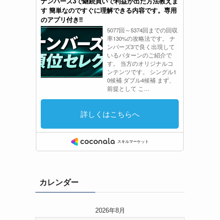
カレンダー
2026年8月