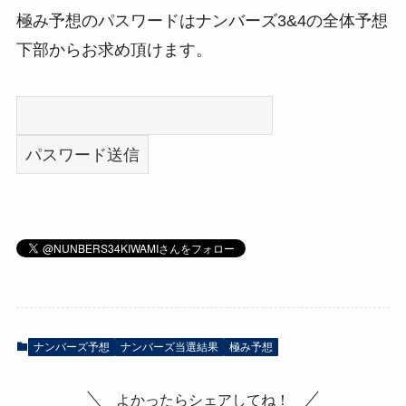
極み予想のパスワードはナンバーズ3&4の全体予想
下部からお求め頂けます。
ナンバーズ予想
ナンバーズ当選結果
極み予想
よかったらシェアしてね！