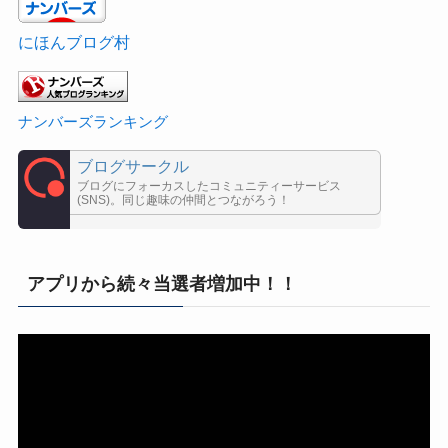
にほんブログ村
ナンバーズランキング
ブログサークル
ブログにフォーカスしたコミュニティーサービス
(SNS)。同じ趣味の仲間とつながろう！
アプリから続々当選者増加中！！
動
画
プ
レ
ー