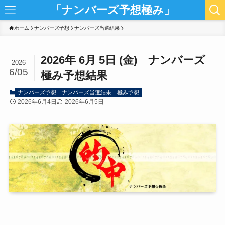
「ナンバーズ予想極み」
ホーム
ナンバーズ予想
ナンバーズ当選結果
2026年 6月 5日 (金) ナンバーズ
2026
6/05
極み予想結果
ナンバーズ予想
ナンバーズ当選結果
極み予想
2026年6月4日
2026年6月5日