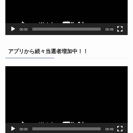
ヤ
ー
00:00
00:49
アプリから続々当選者増加中！！
動
画
プ
レ
ー
ヤ
ー
00:00
00:49