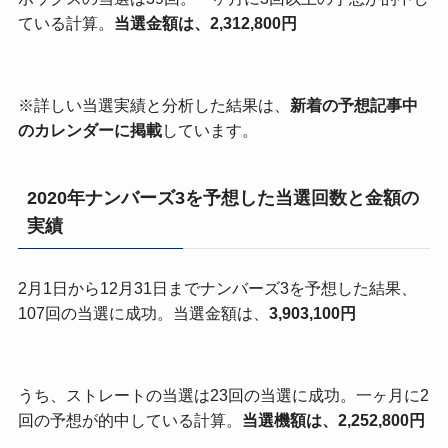
ている計算。
当選金額は、2,312,800円
※詳しい当選実績と分析した結果は、
新着の予想記事中
のカレンダーに掲載
しています。
2020年ナンバーズ3を予想した当選回数と金額の
実績
2月1日から12月31日までナンバーズ3を予想した結果、
107回の当選に成功。当選金額は、
3,903,100円
うち、ストレートの当選は23回の当選に成功。一ヶ月に2
回の予想が的中している計算。
当選機額は、2,252,800円