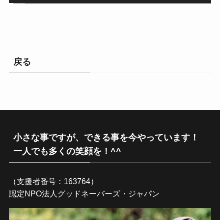
戻る
小さな事ですが、できる事を今やっています！
一人でも多くの笑顔を！^^
（支援者番号：163764）
認定NPO法人グッドネーバーズ・ジャパン