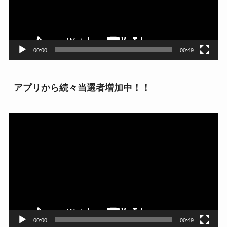
ヤ
ー
00:00
00:49
アプリから続々当選者増加中！！
動
画
プ
レ
ー
ヤ
ー
00:00
00:49