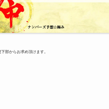
想下部からお求め頂けます。