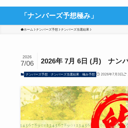
ナンバーズ3・4予想を毎日更新。独自データとAI解析による予想サイ
「ナンバーズ予想極み」
ホーム
ナンバーズ予想
ナンバーズ当選結果
2026
2026年 7月 6日 (月) 
7/06
2026年7月3日
ナンバーズ予想
ナンバーズ当選結果
極み予想