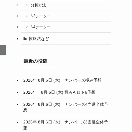
分析方法
N3データー
N4データー
攻略法など
最近の投稿
2026年 8月 6日 (木) ナンバーズ極み予想
2026年 8月 6日 (木) 極みAIロト6予想
2026年 8月 6日 (木) ナンバーズ4当選全体予
想
2026年 8月 6日 (木) ナンバーズ3当選全体予
想