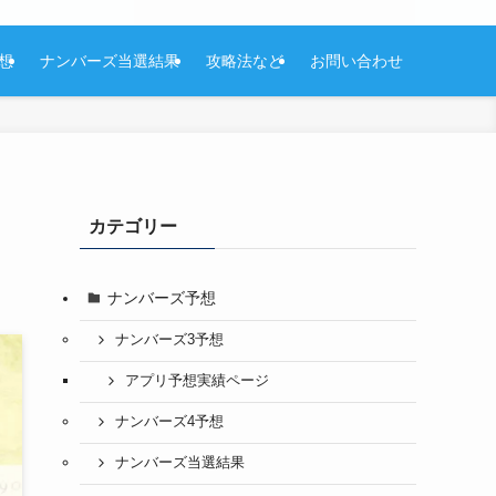
想
ナンバーズ当選結果
攻略法など
お問い合わせ
カテゴリー
ナンバーズ予想
ナンバーズ3予想
アプリ予想実績ページ
ナンバーズ4予想
ナンバーズ当選結果