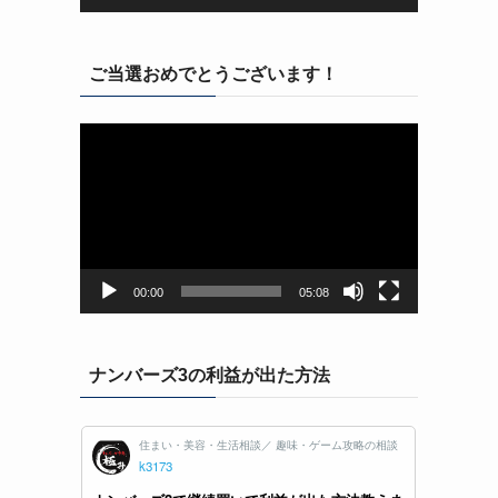
ご当選おめでとうございます！
動
画
プ
レ
ー
ヤ
ー
00:00
05:08
ナンバーズ3の利益が出た方法