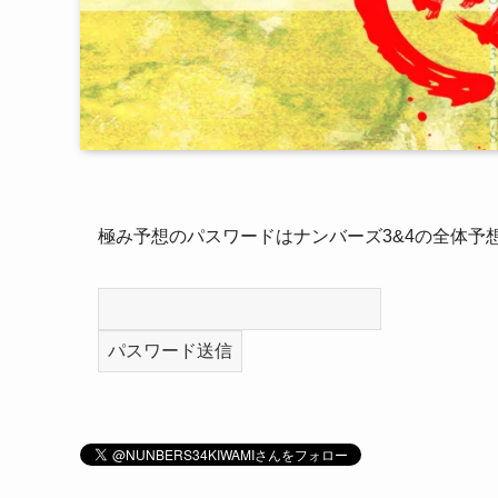
極み予想のパスワードはナンバーズ3&4の全体予