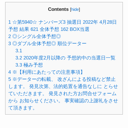
Contents
[
hide
]
1
☆第5940☆ ナンバーズ3 抽選日 2022年 4月28日
予想 結果 621 全体予想 162 BOX当選
2
◎シングル全体予想◎
3
◎ダブル全体予想◎ 順位データー
3.1
3.2
2020年度2月以降の 予想的中の当選日一覧
3.3
極み予想
4
※【利用にあたっての注意事項】
5
※データーの転載、 改ざんによる投稿など禁止
します。 発見次第、法的処置を通告なしに とらせ
ていただきます。 発見された方お問合せフォーム
から お知らせください。 事実確認の上謝礼をさせ
て頂きます。