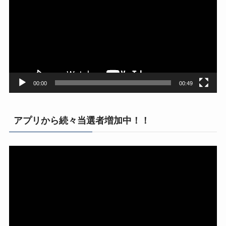
プ
レ
ー
ヤ
ー
00:00
00:49
アプリから続々当選者増加中！！
動
画
プ
レ
ー
ヤ