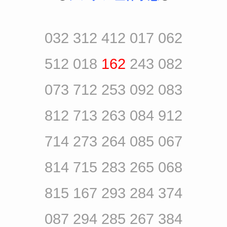
032 312 412 017 062
512 018
162
243 082
073 712 253 092 083
812 713 263 084 912
714 273 264 085 067
814 715 283 265 068
815 167 293 284 374
087 294 285 267 384