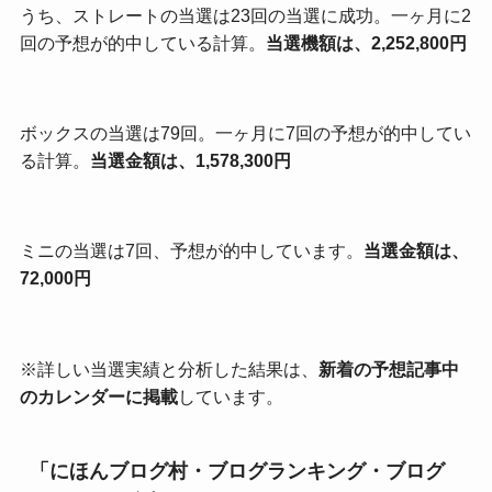
うち、ストレートの当選は23回の当選に成功。一ヶ月に2
回の予想が的中している計算。
当選機額は、2,252,800円
ボックスの当選は79回。一ヶ月に7回の予想が的中してい
る計算。
当選金額は、1,578,300円
ミニの当選は7回、予想が的中しています。
当選金額は、
72,000円
※詳しい当選実績と分析した結果は、
新着の予想記事中
のカレンダーに掲載
しています。
「にほんブログ村・ブログランキング・ブログ