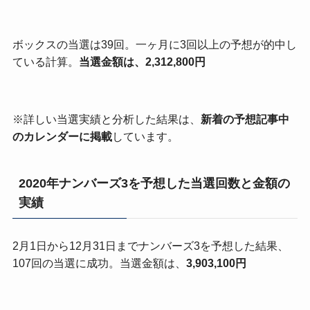
ボックスの当選は39回。一ヶ月に3回以上の予想が的中し
ている計算。
当選金額は、2,312,800円
※詳しい当選実績と分析した結果は、
新着の予想記事中
のカレンダーに掲載
しています。
2020年ナンバーズ3を予想した当選回数と金額の
実績
2月1日から12月31日までナンバーズ3を予想した結果、
107回の当選に成功。当選金額は、
3,903,100円