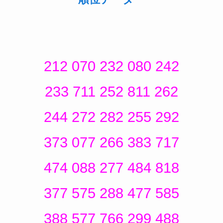
212 070 232 080 242
233 711 252 811 262
244 272 282 255 292
373 077 266 383 717
474 088 277 484 818
377 575 288 477 585
388 577 766 299 488