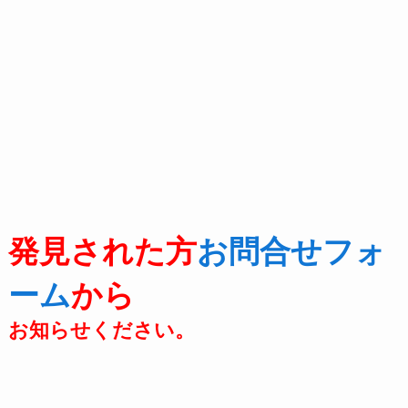
発見された方
お問合せフォ
ーム
から
お知らせください。