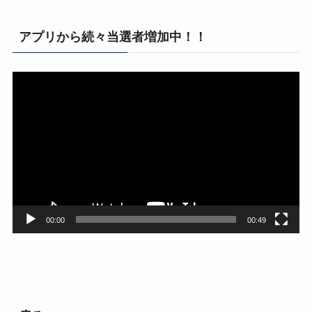
アプリから続々当選者増加中！！
動
画
プ
レ
ー
ヤ
ー
00:00
00:49