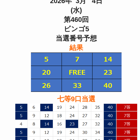
2026年 3月 4日
(水)
第460回
ビンゴ5
当選番号予想
結果
七等9口当選